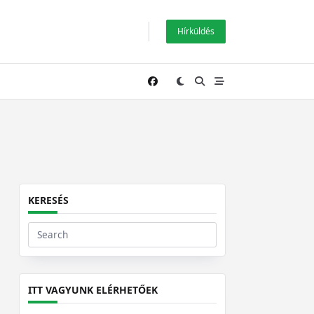
Hírküldés
KERESÉS
Search
for:
ITT VAGYUNK ELÉRHETŐEK