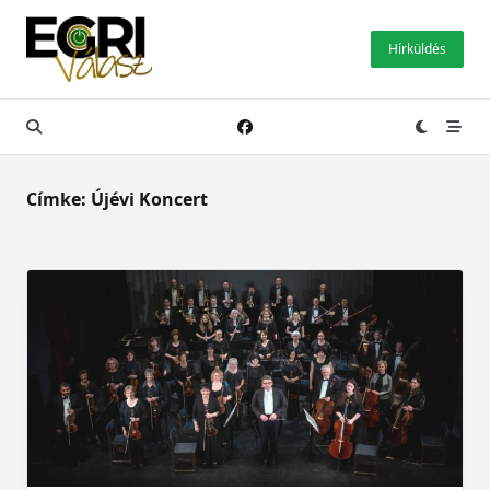
Skip
to
Hírküldés
content
Címke:
Újévi Koncert