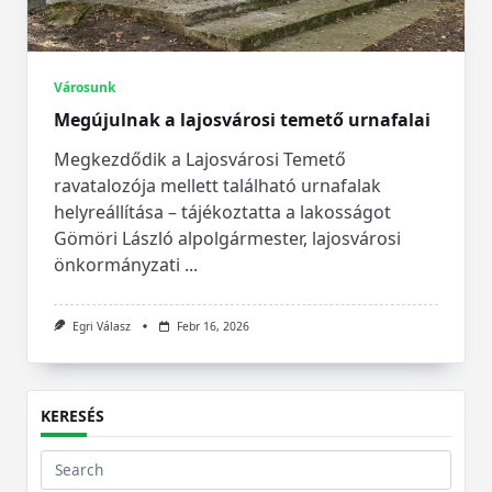
Városunk
Megújulnak a lajosvárosi temető urnafalai
Megkezdődik a Lajosvárosi Temető
ravatalozója mellett található urnafalak
helyreállítása – tájékoztatta a lakosságot
Gömöri László alpolgármester, lajosvárosi
önkormányzati
...
Egri Válasz
Febr 16, 2026
KERESÉS
Search