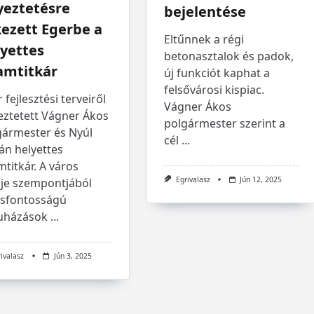
yeztetésre
bejelentése
ezett Egerbe a
Eltűnnek a régi
lyettes
betonasztalok és padok,
amtitkár
új funkciót kaphat a
felsővárosi kispiac.
 fejlesztési terveiről
Vágner Ákos
eztetett Vágner Ákos
polgármester szerint a
gármester és Nyúl
cél
...
án helyettes
mtitkár. A város
Egrivalasz
Jún 12, 2025
ője szempontjából
csfontosságú
uházások
...
rivalasz
Jún 3, 2025