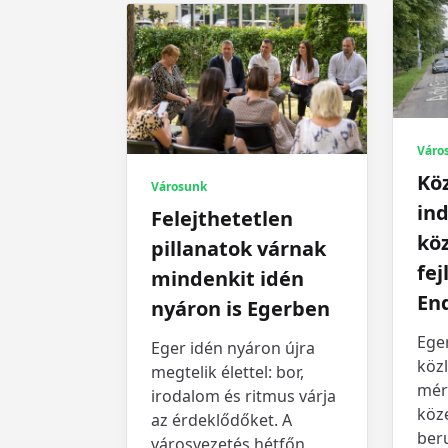
Váro
Köz
Városunk
ind
Felejthetetlen
kö
pillanatok várnak
fej
mindenkit idén
En
nyáron is Egerben
Ege
Eger idén nyáron újra
közl
megtelik élettel: bor,
mér
irodalom és ritmus várja
köze
az érdeklődőket. A
ber
városvezetés hétfőn