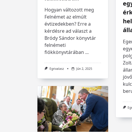
eg
Hogyan változott meg
érk
Felnémet az elmúlt
he
évtizedekben? Erre a
áll
kérdésre ad választ a
Bródy Sándor könyvtár
Eger
felnémeti
egy
fiókkönyvtárában
...
pol
Zolt
Egrivalasz
Jún 2, 2025
álla
jöv
kul
ber
Eg