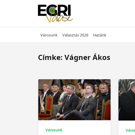
Skip
to
content
Városunk
Választás 2026
Hazánk
Címke:
Vágner Ákos
Városunk
Váro