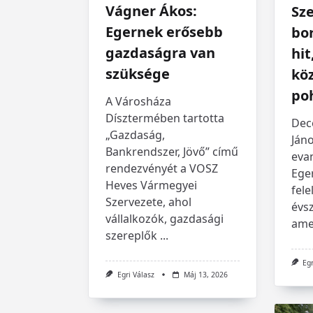
Vágner Ákos:
Sze
Egernek erősebb
bo
gazdaságra van
hi
szüksége
kö
po
A Városháza
Dísztermében tartotta
Dec
„Gazdaság,
Jáno
Bankrendszer, Jövő” című
eva
rendezvényét a VOSZ
Ege
Heves Vármegyei
fele
Szervezete, ahol
évs
vállalkozók, gazdasági
amel
szereplők
...
Egr
Egri Válasz
Máj 13, 2026