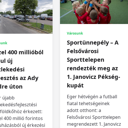
Városunk
Sportünnepély – A
sunk
Felsővárosi
el 400 millióból
Sporttelepen
ul új
rendezték meg az
zlekedési
1. Janovicz Pékség-
lesztés az Ady
kupát
dre úton
Eger hétvégén a futball
r újabb
fiatal tehetségeinek
ekedésfejlesztési
adott otthont: a
földkőhöz érkezett:
Felsővárosi Sporttelepen
l 400 millió forintos
megrendezett 1. Janovicz
uházásból új érkezési