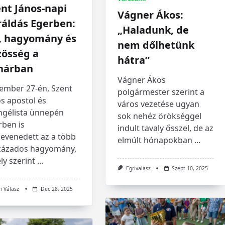
nt János-napi
Vágner Ákos:
ráldás Egerben:
„Haladunk, de
t, hagyomány és
nem dőlhetünk
zösség a
hátra”
hárban
Vágner Ákos
ember 27-én, Szent
polgármester szerint a
s apostol és
város vezetése ugyan
ngélista ünnepén
sok nehéz örökséggel
rben is
indult tavaly ősszel, de az
levenedett az a több
elmúlt hónapokban
...
zázados hagyomány,
y szerint
...
Egrivalasz
Szept 10, 2025
i Válasz
Dec 28, 2025