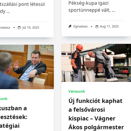
Pékség-kupa igazi
tszállási pont létesül
sportünneppé vált,
...
Ady
...
Egrivalasz
Aug 17, 2025
rivalasz
Júl 10, 2025
Városunk
sunk
Új funkciót kaphat
kuszban a
a felsővárosi
lesztések:
kispiac – Vágner
atégiai
Ákos polgármester