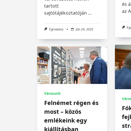
és á
tartott
az 
sajtótájékoztatóján
...
Eg
Egrivalasz
Jún 24, 2025
Városunk
Váro
Felnémet régen és
Fó
most – közös
fej
emlékeink egy
str
kiállításban