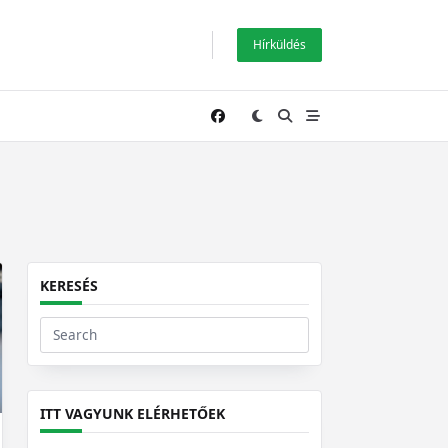
Hírküldés
KERESÉS
Search
for:
ITT VAGYUNK ELÉRHETŐEK