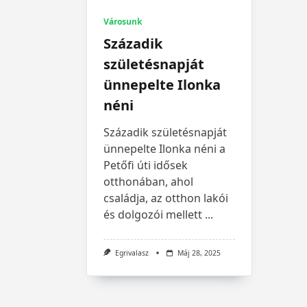
Városunk
Századik
születésnapját
ünnepelte Ilonka
néni
Századik születésnapját
ünnepelte Ilonka néni a
Petőfi úti idősek
otthonában, ahol
családja, az otthon lakói
és dolgozói mellett
...
Egrivalasz
Máj 28, 2025