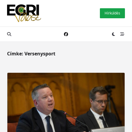
Skip
to
Hírküldés
content
Címke:
Versenysport