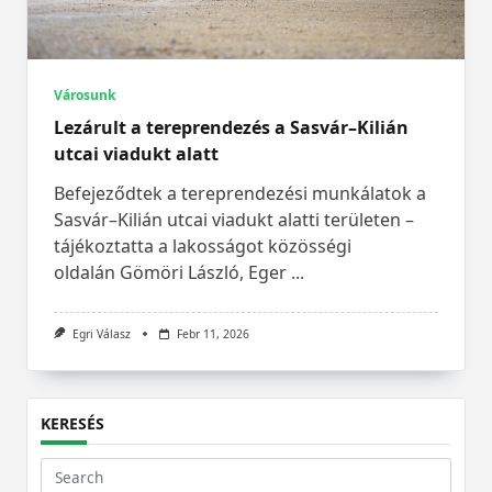
Városunk
Lezárult a tereprendezés a Sasvár–Kilián
utcai viadukt alatt
Befejeződtek a tereprendezési munkálatok a
Sasvár–Kilián utcai viadukt alatti területen –
tájékoztatta a lakosságot közösségi
oldalán Gömöri László, Eger
...
Egri Válasz
Febr 11, 2026
KERESÉS
Search