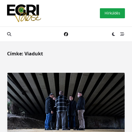
Skip
to
Hírküldés
content
Címke:
Viadukt