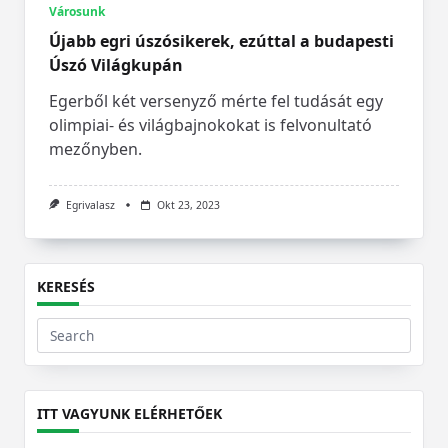
Városunk
Újabb egri úszósikerek, ezúttal a budapesti
Úszó Világkupán
Egerből két versenyző mérte fel tudását egy
olimpiai- és világbajnokokat is felvonultató
mezőnyben.
Egrivalasz
Okt 23, 2023
KERESÉS
Search
for:
ITT VAGYUNK ELÉRHETŐEK