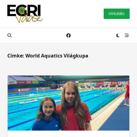
Skip
to
Hírküldés
content
Címke:
World Aquatics Világkupa