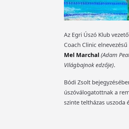
Az Egri Úszó Klub vezet
Coach Clinic elnevezésű
Mel Marchal
(Adam Peat
Világbajnok edzője)
.
Bódi Zsolt bejegyzéséb
úszóválogatottnak a rem
szinte teltházas uszoda 