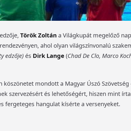
őedzője,
Török Zoltán
a Világkupát megelőző napo
 rendezvényen, ahol olyan világszínvonalú szake
y edzője)
és
Dirk Lange
(
Chad De Clo, Marco Koch
en köszönetet mondott a Magyar Úszó Szövetség
ek szervezésért és lehetőségért, hiszen mint írt
és fergeteges hangulat kísérte a versenyeket.