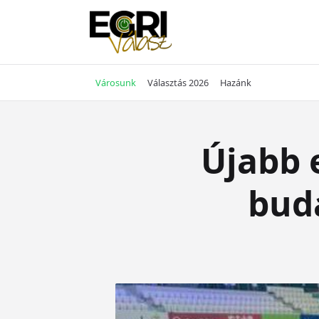
Skip
to
content
Városunk
Választás 2026
Hazánk
Újabb e
bud