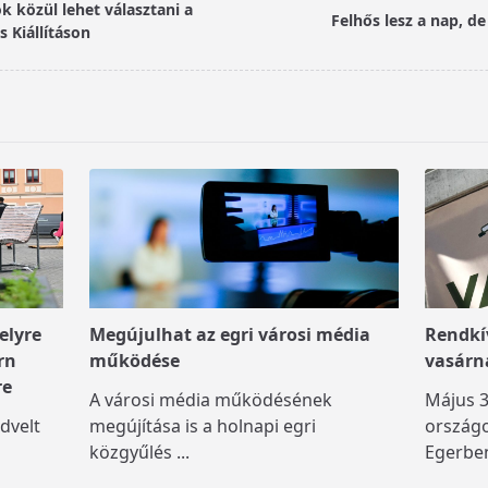
 közül lehet választani a
Felhős lesz a nap, d
 Kiállításon
elyre
Megújulhat az egri városi média
Rendkív
rn
működése
vasárn
re
A városi média működésének
Május 3
dvelt
megújítása is a holnapi egri
országo
közgyűlés
...
Egerben