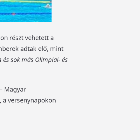
n részt vehetett a
mberek adtak elő, mint
 és sok más Olimpiai- és
 – Magyar
a, a versenynapokon