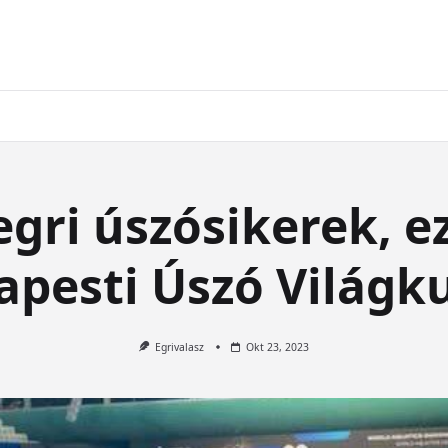
gri úszósikerek, e
apesti Úszó Világk
Egrivalasz
Okt 23, 2023