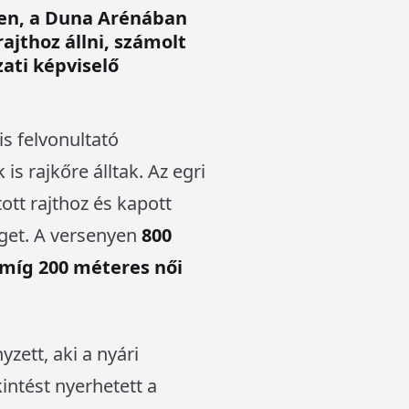
ten, a Duna Arénában
ajthoz állni, számolt
ati képviselő
is felvonultató
 rajkőre álltak. Az egri
ott rajthoz és kapott
eget. A versenyen
800
 míg 200 méteres női
zett, aki a nyári
intést nyerhetett a