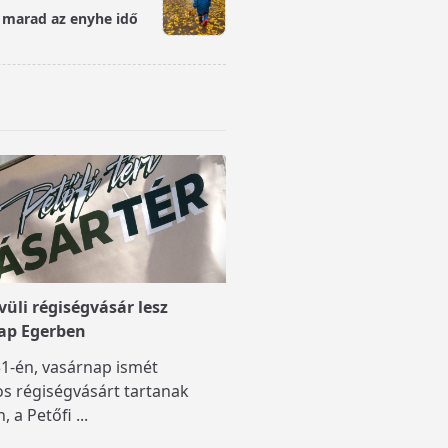
e marad az enyhe idő
üli régiségvásár lesz
ap Egerben
1-én, vasárnap ismét
s régiségvásárt tartanak
, a Petőfi
...