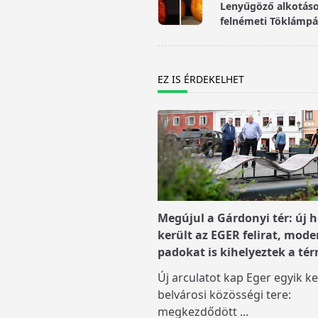
class="nav-
Lenyűgöző alkotások
subtitle
felnémeti Töklámpás
screen-
reader-
text">Page</span>
EZ IS ÉRDEKELHET
Megújul a Gárdonyi tér: új h
került az EGER felirat, mode
padokat is kihelyeztek a tér
Új arculatot kap Eger egyik ke
belvárosi közösségi tere:
megkezdődött
...