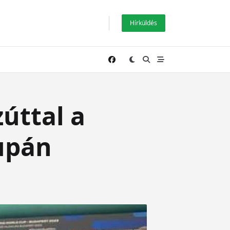
Hírküldés
zúttal a
upán