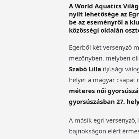
A World Aquatics Vilá
nyílt lehetősége az Eg
be az eseményről a klu
közösségi oldalán os
Egerből két versenyző mé
mezőnyben, melyben olim
Szabó Lilla
ifjúsági válo
helyet a magyar csapat 
méteres női gyorsúszá
gyorsúszásban 27. hely
A másik egri versenyző,
bajnokságon elért érmes