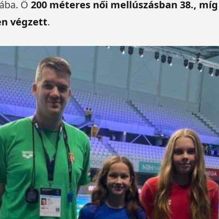
tába. Ő
200 méteres női mellúszásban 38., míg
en végzett
.