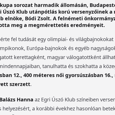
gkupa sorozat harmadik állomásán, Budapes
ri Úszó Klub utánpótlás korú versenyzőinek a r
b elnöke, Bódi Zsolt. A felnémeti önkormányz
ztotta meg a megmérettetés eredményeit.
rte fel tudását egy olimpiai- és világbajnokokat 
pikonok, Európa-bajnokok és egyéb nagyságok is
gatott kerettagként, magyar válogatottként állhat
mindennapjaiban, tanulhatta és szokhatta a köz
sban 12., 400 méteres női gyorsúszásban 16.,
ett szerzett
.
Balázs Hanna
az Egri Úszó Klub színeiben verseny
 helyezésért, a korábbi évekhez hasonlóan betek