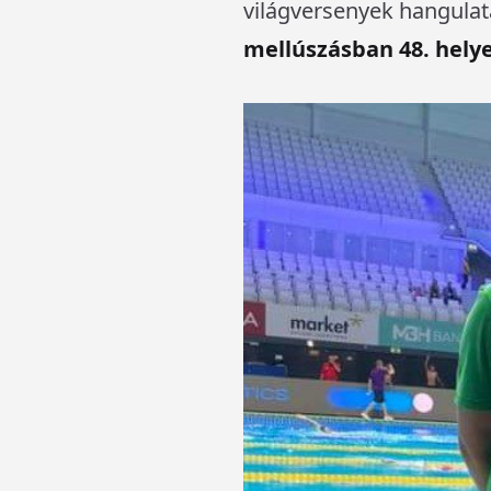
világversenyek hangula
mellúszásban 48. hely