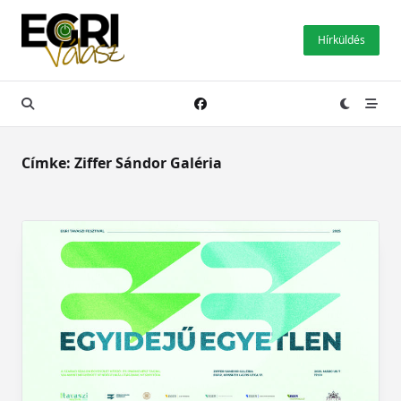
Skip
to
Hírküldés
content
Címke:
Ziffer Sándor Galéria