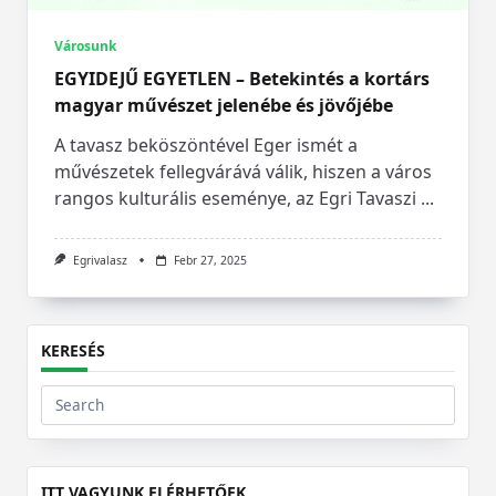
Városunk
EGYIDEJŰ EGYETLEN – Betekintés a kortárs
magyar művészet jelenébe és jövőjébe
A tavasz beköszöntével Eger ismét a
művészetek fellegvárává válik, hiszen a város
rangos kulturális eseménye, az Egri Tavaszi
...
Egrivalasz
Febr 27, 2025
KERESÉS
Search
for:
ITT VAGYUNK ELÉRHETŐEK