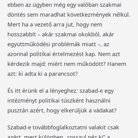
ebben az ügyben még egy valóban szakmai
döntés sem maradhat következmények nélkül.
Mert ha a vezető arra jut, hogy nem
hosszabbít – akár szakmai okokból, akár
együttműködési problémák miatt –, az
azonnal politikai értelmezést kap. Nem azt
kérdezik majd: miért nem működött? Hanem
azt: ki adta ki a parancsot?
És itt érünk el a lényeghez: szabad-e egy
intézményt politikai túszként használni
pusztán azért, hogy elkerüljük a vádakat?
Szabad-e továbbfoglalkoztatni valakit csak
azért, mert különben „rosszul néz ki” a