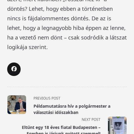
döntés? Lehet, hogy ebben a történetben
nincs is fájdalommentes döntés. De az is
lehet, hogy a legnagyobb hiba éppen az lenne,
ha a vezető nem dönt – csak sodródik a látszat
logikája szerint.
<span
PREVIOUS POST
class="nav-
Példamutatásra hív a polgármester a
subtitle
választási időszakban
screen-
NEXT POST
reader-
Eltűnt egy 18 éves fiatal Budapesten –
text">Page</span>
Egerben is járjunk nyitott szemmel!