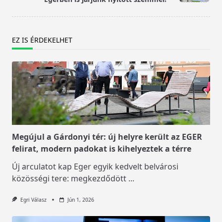
EZ IS ÉRDEKELHET
Megújul a Gárdonyi tér: új helyre került az EGER
felirat, modern padokat is kihelyeztek a térre
Új arculatot kap Eger egyik kedvelt belvárosi
közösségi tere: megkezdődött
...
Egri Válasz
Jún 1, 2026