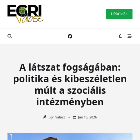
Skip
to
Hírküldés
content
A látszat fogságában:
politika és kibeszéletlen
múlt a szociális
intézményben
Egri Válasz
Jan 16, 2026