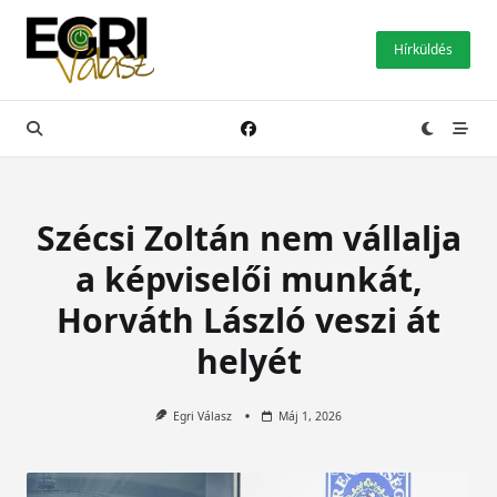
Skip
to
Hírküldés
content
Szécsi Zoltán nem vállalja
a képviselői munkát,
Horváth László veszi át
helyét
Egri Válasz
Máj 1, 2026