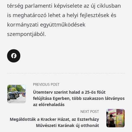
térség parlamenti képviselete az új ciklusban
is meghatározó lehet a helyi fejlesztések és
kormányzati együttműködések
szempontjából.
<span
PREVIOUS POST
class="nav-
Ütemterv szerint halad a 25-ös főút
subtitle
felújítása Egerben, több szakaszon látványos
screen-
az előrehaladás
reader-
NEXT POST
text">Page</span>
Megáldották a Kracker Házat, az Eszterházy
Művészeti Karának új otthonát