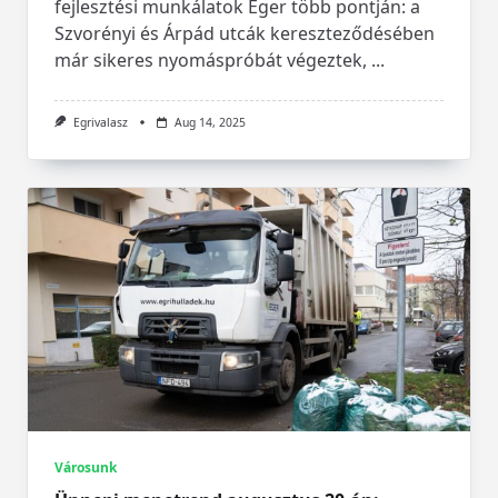
fejlesztési munkálatok Eger több pontján: a
Szvorényi és Árpád utcák kereszteződésében
már sikeres nyomáspróbát végeztek,
...
Egrivalasz
Aug 14, 2025
Városunk