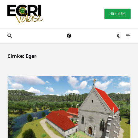
Skip
to
Hírküldés
content
Címke:
Eger