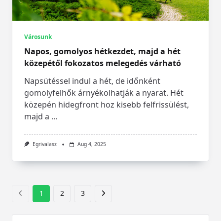
Városunk
Napos, gomolyos hétkezdet, majd a hét
közepétől fokozatos melegedés várható
Napsütéssel indul a hét, de időnként
gomolyfelhők árnyékolhatják a nyarat. Hét
közepén hidegfront hoz kisebb felfrissülést,
majd a
...
Egrivalasz
Aug 4, 2025
1
2
3