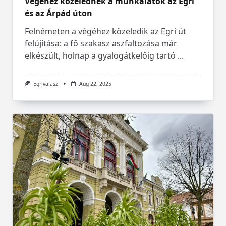
Végéhez közelednek a munkálatok az Egri
és az Árpád úton
Felnémeten a végéhez közeledik az Egri út
felújítása: a fő szakasz aszfaltozása már
elkészült, holnap a gyalogátkelőig tartó
...
Egrivalasz
Aug 22, 2025