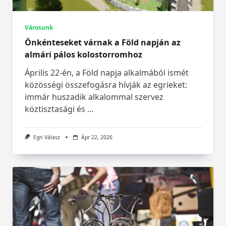
Városunk
Önkénteseket várnak a Föld napján az
almári pálos kolostorromhoz
Április 22-én, a Föld napja alkalmából ismét
közösségi összefogásra hívják az egrieket:
immár huszadik alkalommal szervez
köztisztasági és
...
Egri Válasz
Ápr 22, 2026