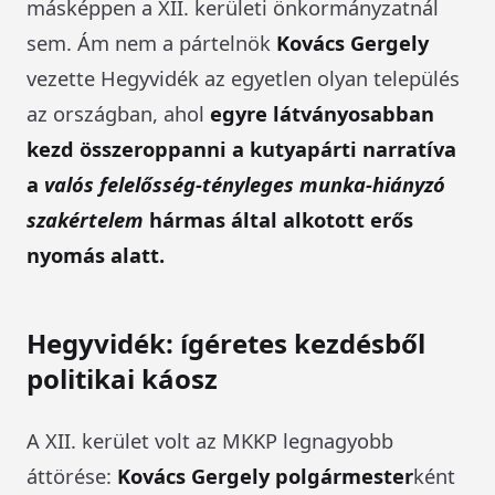
másképpen a XII. kerületi önkormányzatnál
sem. Ám nem a pártelnök
Kovács Gergely
vezette Hegyvidék az egyetlen olyan település
az országban, ahol
egyre látványosabban
kezd összeroppanni a kutyapárti narratíva
a
valós felelősség-tényleges munka-hiányzó
szakértelem
hármas által alkotott erős
nyomás alatt.
Hegyvidék: ígéretes kezdésből
politikai káosz
A XII. kerület volt az MKKP legnagyobb
áttörése:
Kovács Gergely polgármester
ként