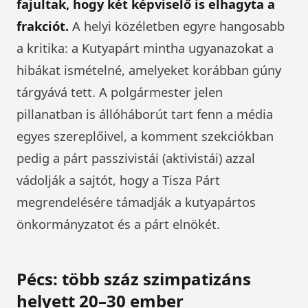
fajultak, hogy két képviselő is elhagyta a
frakciót.
A helyi közéletben egyre hangosabb
a kritika: a Kutyapárt mintha ugyanazokat a
hibákat ismételné, amelyeket korábban gúny
tárgyává tett. A polgármester jelen
pillanatban is állóháborút tart fenn a média
egyes szereplőivel, a komment szekciókban
pedig a párt passzivistái (aktivistái) azzal
vádolják a sajtót, hogy a Tisza Párt
megrendelésére támadják a kutyapártos
önkormányzatot és a párt elnökét.
Pécs: több száz szimpatizáns
helyett 20–30 ember