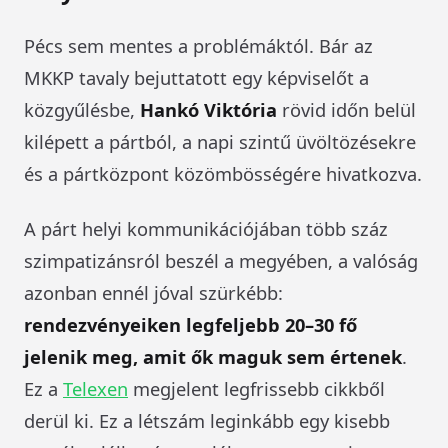
Pécs sem mentes a problémáktól. Bár az
MKKP tavaly bejuttatott egy képviselőt a
közgyűlésbe,
Hankó Viktória
rövid időn belül
kilépett a pártból, a napi szintű üvöltözésekre
és a pártközpont közömbösségére hivatkozva.
A párt helyi kommunikációjában több száz
szimpatizánsról beszél a megyében, a valóság
azonban ennél jóval szürkébb:
rendezvényeiken legfeljebb 20–30 fő
jelenik meg, amit ők maguk sem értenek
.
Ez a
Telexen
megjelent legfrissebb cikkből
derül ki. Ez a létszám leginkább egy kisebb