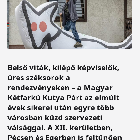
Belső viták, kilépő képviselők,
üres széksorok a
rendezvényeken – a Magyar
Kétfarkú Kutya Párt az elmúlt
évek sikerei után egyre több
városban küzd szervezeti
válsággal. A XII. kerületben,
Pécsen és Egerben is feltűnően