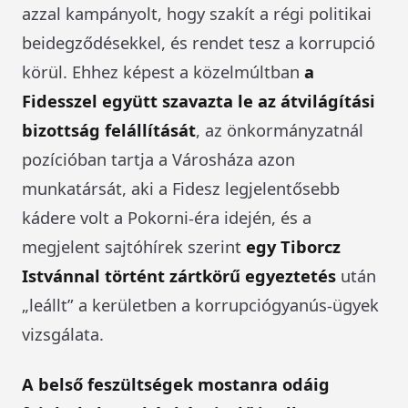
azzal kampányolt, hogy szakít a régi politikai
beidegződésekkel, és rendet tesz a korrupció
körül. Ehhez képest a közelmúltban
a
Fidesszel együtt szavazta le az átvilágítási
bizottság felállítását
, az önkormányzatnál
pozícióban tartja a Városháza azon
munkatársát, aki a Fidesz legjelentősebb
kádere volt a Pokorni-éra idején, és a
megjelent sajtóhírek szerint
egy Tiborcz
Istvánnal történt zártkörű egyeztetés
után
„leállt” a kerületben a korrupciógyanús-ügyek
vizsgálata.
A belső feszültségek mostanra odáig