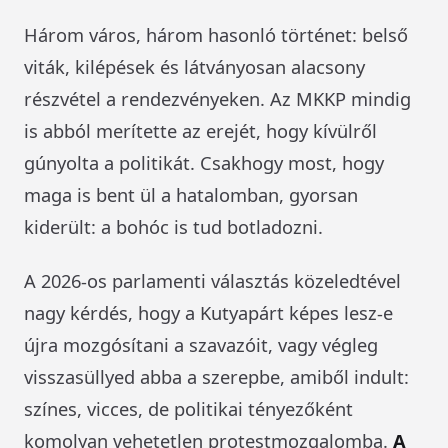
Három város, három hasonló történet: belső
viták, kilépések és látványosan alacsony
részvétel a rendezvényeken. Az MKKP mindig
is abból merítette az erejét, hogy kívülről
gúnyolta a politikát. Csakhogy most, hogy
maga is bent ül a hatalomban, gyorsan
kiderült: a bohóc is tud botladozni.
A 2026-os parlamenti választás közeledtével
nagy kérdés, hogy a Kutyapárt képes lesz-e
újra mozgósítani a szavazóit, vagy végleg
visszasüllyed abba a szerepbe, amiből indult:
színes, vicces, de politikai tényezőként
komolyan vehetetlen protestmozgalomba.
A