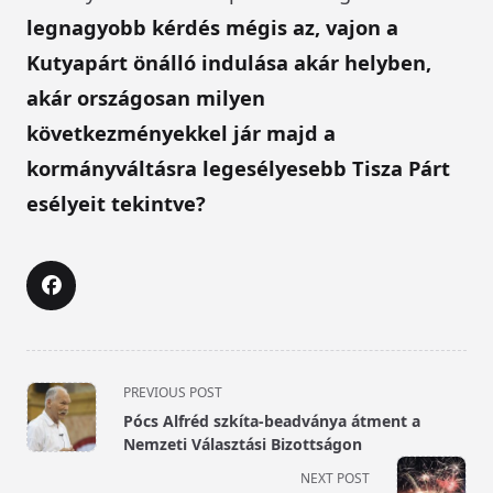
legnagyobb kérdés mégis az, vajon a
Kutyapárt önálló indulása akár helyben,
akár országosan milyen
következményekkel jár majd a
kormányváltásra legesélyesebb Tisza Párt
esélyeit tekintve?
<span
PREVIOUS POST
class="nav-
Pócs Alfréd szkíta-beadványa átment a
subtitle
Nemzeti Választási Bizottságon
screen-
NEXT POST