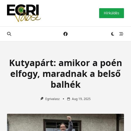
Skip
to
Hírküldés
content
Kutyapárt: amikor a poén
elfogy, maradnak a belső
balhék
Egrivalasz
Aug 19, 2025