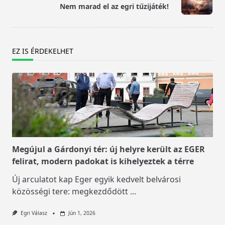
reader-
Nem marad el az egri tűzijáték!
text">Page</span>
EZ IS ÉRDEKELHET
Megújul a Gárdonyi tér: új helyre került az EGER
felirat, modern padokat is kihelyeztek a térre
Új arculatot kap Eger egyik kedvelt belvárosi
közösségi tere: megkezdődött
...
Egri Válasz
Jún 1, 2026