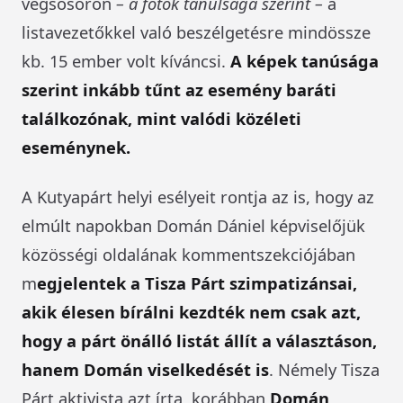
végsősoron
– a fotók tanulsága szerint –
a
listavezetőkkel való beszélgetésre mindössze
kb. 15 ember volt kíváncsi.
A képek tanúsága
szerint inkább tűnt az esemény baráti
találkozónak, mint valódi közéleti
eseménynek.
A Kutyapárt helyi esélyeit rontja az is, hogy az
elmúlt napokban Domán Dániel képviselőjük
közösségi oldalának kommentszekciójában
m
egjelentek a Tisza Párt szimpatizánsai,
akik élesen bírálni kezdték nem csak azt,
hogy a párt önálló listát állít a választáson,
hanem Domán viselkedését is
. Némely Tisza
Párt aktivista azt írta, korábban
Domán