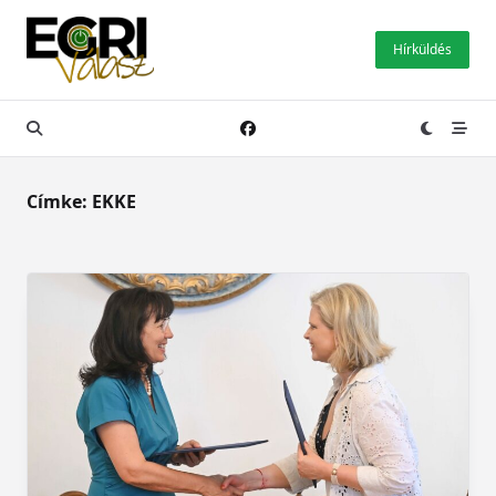
Skip
to
Hírküldés
content
Címke:
EKKE