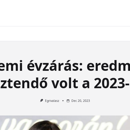
emi évzárás: ered
ztendő volt a 2023
Egrivalasz
Dec 20, 2023