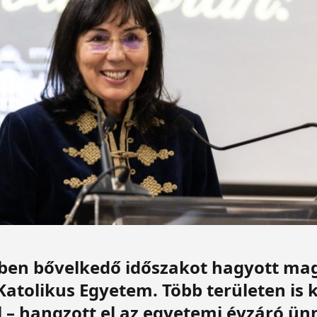
kben bővelkedő időszakot hagyott ma
Katolikus Egyetem. Több területen is
 – hangzott el az egyetemi évzáró ün