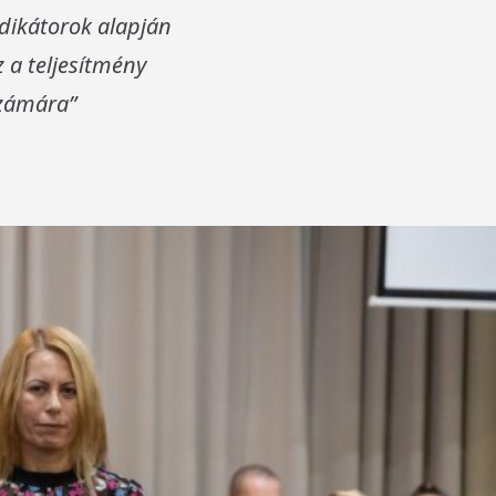
ndikátorok alapján
 a teljesítmény
számára