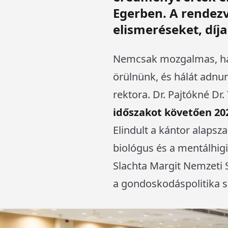
Egerben. A rendezv
elismeréseket, díja
Nemcsak mozgalmas, han
örülnünk, és hálát adnu
rektora. Dr. Pajtókné Dr.
időszakot követően 20
Elindult a kántor alapsz
biológus és a mentálhig
Slachta Margit Nemzeti S
a gondoskodáspolitika s