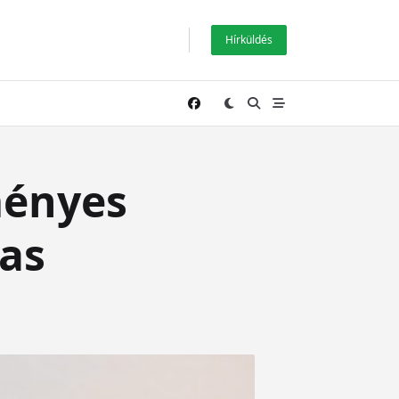
Hírküldés
ményes
-as