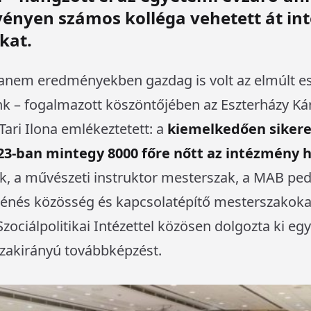
ényen számos kolléga vehetett át int
kat.
em eredményekben gazdag is volt az elmúlt es
nk – fogalmazott köszöntőjében az Eszterházy Ká
 Tari Ilona emlékeztetett: a
kiemelkedően sikeres
23-ban mintegy 8000 főre nőtt az intézmény h
ak, a művészeti instruktor mesterszak, a MAB ped
iénés közösség és kapcsolatépítő mesterszakokat 
zociálpolitikai Intézettel közösen dolgozta ki e
zakirányú továbbképzést.