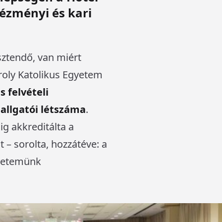
ézményi és kari
ztendő, van miért
roly Katolikus Egyetem
 felvételi
allgatói létszáma
.
ig akkreditálta a
– sorolta, hozzátéve: a
gyetemünk