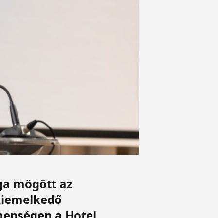
ga mögött az
 kiemelkedő
nepségen a Hotel