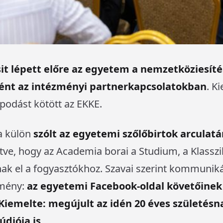
it lépett előre az egyetem a nemzetköziesíté
tént az intézményi partnerkapcsolatokban
. K
odást kötött az EKKE.
na külön
szólt az egyetemi szőlőbirtok arculat
etve, hogy az Academia borai a Studium, a Klasszi
ak el a fogyasztókhoz. Szavai szerint kommuniká
zmény:
az egyetemi Facebook-oldal követőinek
Kiemelte: megújult az idén 20 éves születés
údiója is.