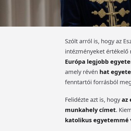
Szólt arról is, hogy az E
intézményeket értékelő 
Európa legjobb egyet
amely révén
hat egyete
fenntartói forrásból megv
Felidézte azt is, hogy
az 
munkahely címet
. Kie
katolikus egyetemmé v