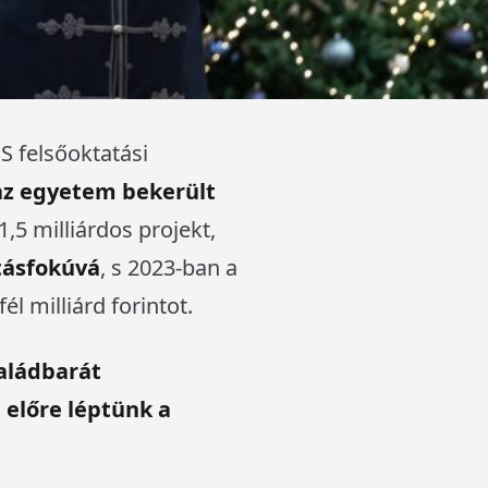
QS felsőoktatási
az egyetem bekerült
1,5 milliárdos projekt,
tásfokúvá
, s 2023-ban a
él milliárd forintot.
aládbarát
 előre léptünk a