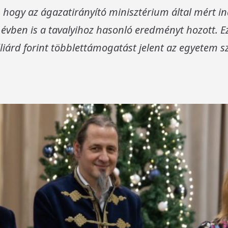
 hogy az ágazatirányító minisztérium által mért i
 évben is a tavalyihoz hasonló eredményt hozott. Ez
liárd forint többlettámogatást jelent az egyetem 