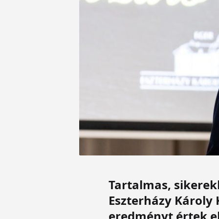
Tartalmas, sikere
Eszterházy Károly 
eredményt értek el