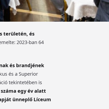
s területén, és
iemelte: 2023-ban 64
ának és brandjének
kus és a Superior
ció tekintetében is
 száma egy év alatt
napját ünneplő Líceum