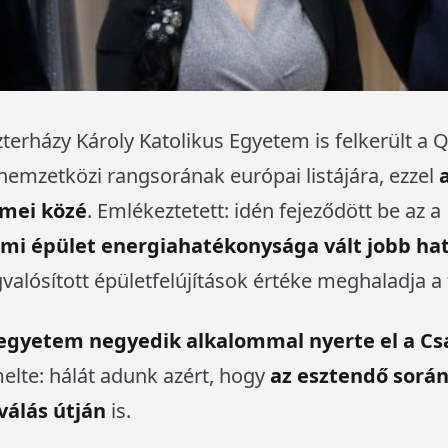
szterházy Károly Katolikus Egyetem is felkerült a 
nemzetközi rangsorának európai listájára, ezzel
emei közé
. Emlékeztetett: idén fejeződött be az a 
mi épület energiahatékonysága vált jobb ha
alósított épületfelújítások értéke meghaladja a f
egyetem negyedik alkalommal nyerte el a Cs
melte: hálát adunk azért, hogy
az esztendő során
álás útján
is.