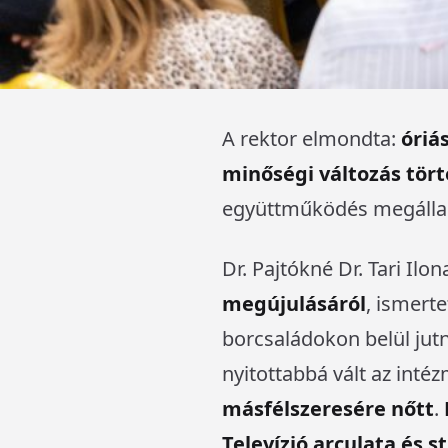
A rektor elmondta:
óriás
minőségi változás tör
együttműködés megállap
Dr. Pajtókné Dr. Tari Ilo
megújulásáról
, ismert
borcsaládokon belül jutn
nyitottabbá vált az inté
másfélszeresére nőtt
.
Televízió arculata és st