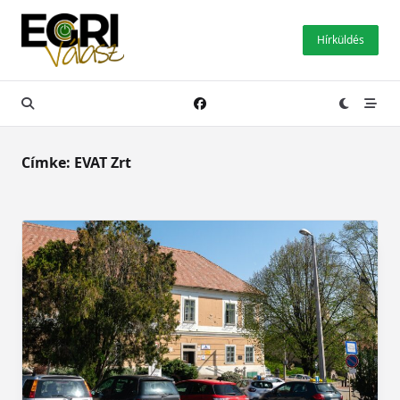
Skip
to
Hírküldés
content
Címke:
EVAT Zrt