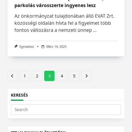
parkolás városszerte ingyenes lesz
Az önkormányzat tulajdonában álló EVAT Zrt.
közösségi oldalán hívta fel a figyelmet több
fontos változásra a nemzeti ünnep
...
Egrivalasz
Márc 14, 2025
1
2
3
4
5
KERESÉS
Search
for: