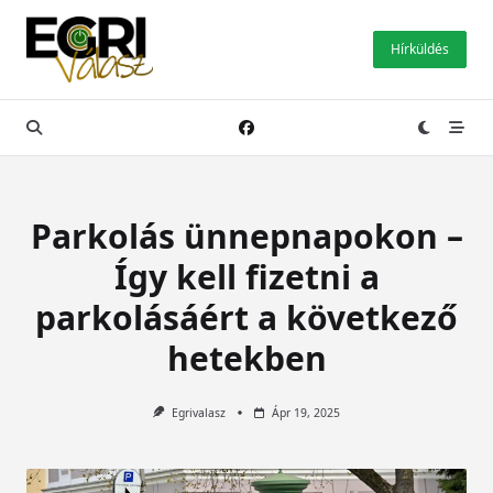
Skip
to
Hírküldés
content
Parkolás ünnepnapokon –
Így kell fizetni a
parkolásáért a következő
hetekben
Egrivalasz
Ápr 19, 2025