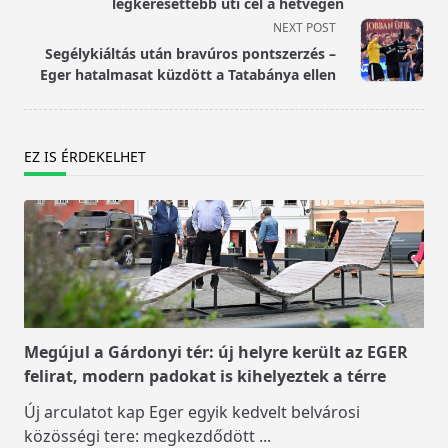
screen-
legkeresettebb úti cél a hétvégén
reader-
NEXT POST
text">Page</span>
Segélykiáltás után bravúros pontszerzés –
Eger hatalmasat küzdött a Tatabánya ellen
EZ IS ÉRDEKELHET
Megújul a Gárdonyi tér: új helyre került az EGER
felirat, modern padokat is kihelyeztek a térre
Új arculatot kap Eger egyik kedvelt belvárosi
közösségi tere: megkezdődött
...