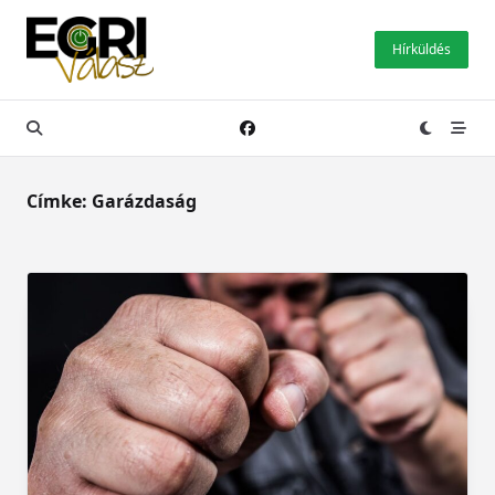
Skip
to
Hírküldés
content
Címke:
Garázdaság