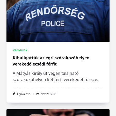
Városunk
Kihallgatták az egri szórakozóhelyen
verekedő ecsédi férfit
A Mátyás király út végén található
szórakozóhelyen két férfi verekedett össze.
Egrivalasz
Nov 21, 2023