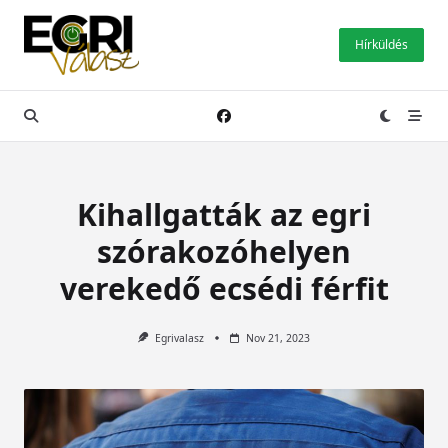
Skip
to
Hírküldés
content
Kihallgatták az egri
szórakozóhelyen
verekedő ecsédi férfit
Egrivalasz
Nov 21, 2023