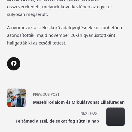
összeverekedett, melynek következtében az egyikük
súlyosan megsérült.
A nyomozók a széles körű adatgyűjtésnek köszönhetően
azonosították, majd november 20-án gyanúsítottként
hallgatták ki az ecsédi tettest.
<span
PREVIOUS POST
class="nav-
Mesebirodalom és Mikulásvonat Lillafüreden
subtitle
screen-
NEXT POST
reader-
Feltámad a szél, de sokat fog sütni a nap
text">Page</span>