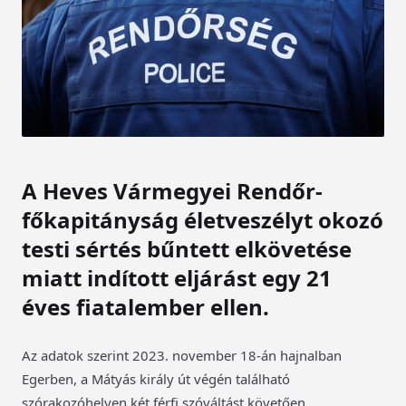
A Heves Vármegyei Rendőr-
főkapitányság életveszélyt okozó
testi sértés bűntett elkövetése
miatt indított eljárást egy 21
éves fiatalember ellen.
Az adatok szerint 2023. november 18-án hajnalban
Egerben, a Mátyás király út végén található
szórakozóhelyen két férfi szóváltást követően