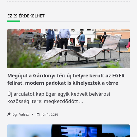
EZ IS ÉRDEKELHET
Megújul a Gárdonyi tér: új helyre került az EGER
felirat, modern padokat is kihelyeztek a térre
Új arculatot kap Eger egyik kedvelt belvárosi
közösségi tere: megkezdődött
...
Egri Válasz
Jún 1, 2026