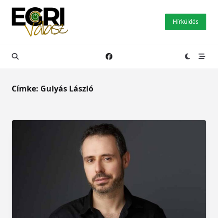
Skip
to
Hírküldés
content
Címke:
Gulyás László