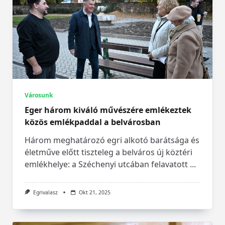
Városunk
Eger három kiváló művészére emlékeztek
közös emlékpaddal a belvárosban
Három meghatározó egri alkotó barátsága és
életműve előtt tiszteleg a belváros új köztéri
emlékhelye: a Széchenyi utcában felavatott
...
Egrivalasz
Okt 21, 2025