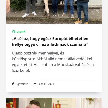
Városunk
„A cél az, hogy egész Európát élhetetlen
hellyé tegyük – az állatkínzók számára”
Újabb osztrák menhellyel, és
küzdősportolókból álló német állatvédőkkel
egyeztetett Halleinben a Macskaárvaház és a
Szurkolók
Egrivalasz
Febr 14, 2024