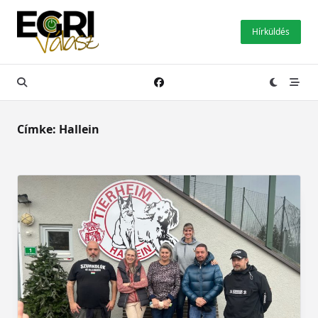
Skip
to
Hírküldés
content
Címke:
Hallein