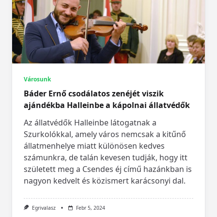
Városunk
Báder Ernő csodálatos zenéjét viszik
ajándékba Halleinbe a kápolnai állatvédők
Az állatvédők Halleinbe látogatnak a
Szurkolókkal, amely város nemcsak a kitűnő
állatmenhelye miatt különösen kedves
számunkra, de talán kevesen tudják, hogy itt
született meg a Csendes éj című hazánkban is
nagyon kedvelt és közismert karácsonyi dal.
Egrivalasz
Febr 5, 2024