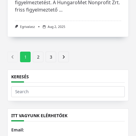
figyelmeztetést. A HungaroMet Nonprofit Zrt.
friss figyelmeztető
...
Egrivalasz
Aug 2, 2025
1
2
3
KERESÉS
Search
for:
ITT VAGYUNK ELÉRHETŐEK
Email: