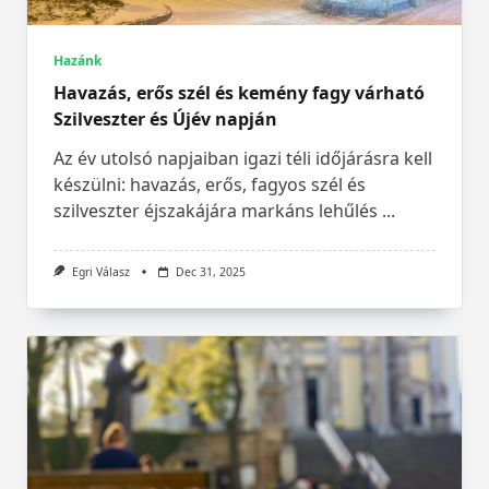
Hazánk
Havazás, erős szél és kemény fagy várható
Szilveszter és Újév napján
Az év utolsó napjaiban igazi téli időjárásra kell
készülni: havazás, erős, fagyos szél és
szilveszter éjszakájára markáns lehűlés
...
Egri Válasz
Dec 31, 2025