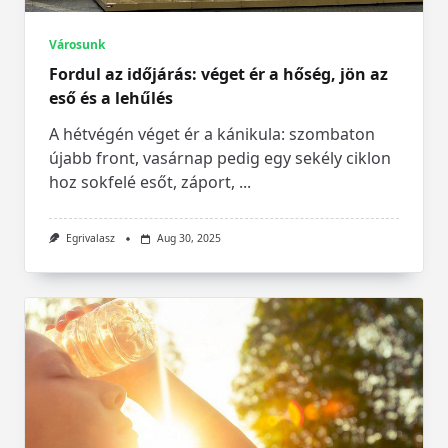
Városunk
Fordul az időjárás: véget ér a hőség, jön az
eső és a lehűlés
A hétvégén véget ér a kánikula: szombaton
újabb front, vasárnap pedig egy sekély ciklon
hoz sokfelé esőt, záport,
...
Egrivalasz
Aug 30, 2025