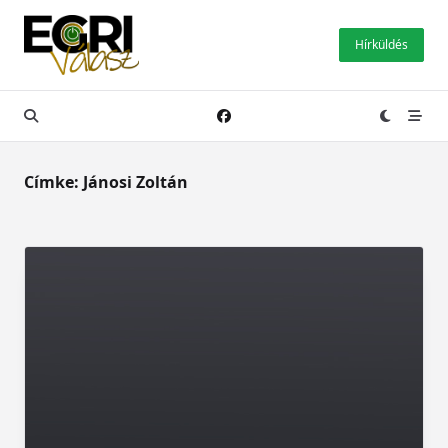
Skip
to
Hírküldés
content
Címke:
Jánosi Zoltán