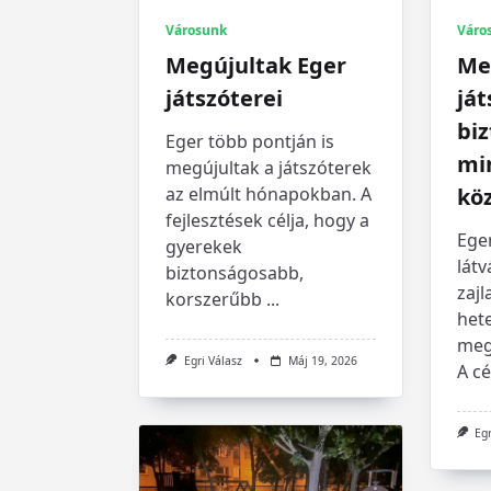
Városunk
Váro
Megújultak Eger
Me
játszóterei
ját
biz
Eger több pontján is
mi
megújultak a játszóterek
az elmúlt hónapokban. A
kö
fejlesztések célja, hogy a
Ege
gyerekek
lát
biztonságosabb,
zaj
korszerűbb
...
het
meg 
Egri Válasz
Máj 19, 2026
A c
Egr