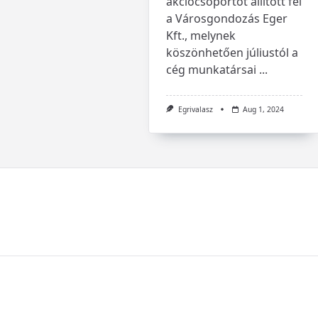
akciócsoportot állított fel
a Városgondozás Eger
Kft., melynek
köszönhetően júliustól a
cég munkatársai
...
Egrivalasz
Aug 1, 2024