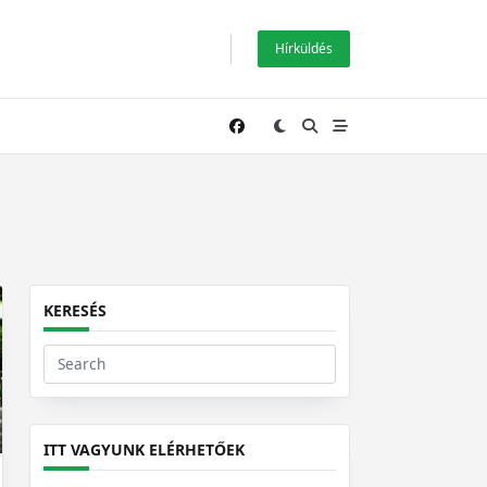
Hírküldés
KERESÉS
Search
for:
ITT VAGYUNK ELÉRHETŐEK