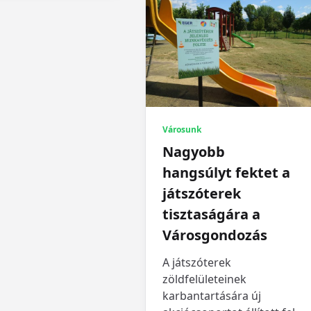
Városunk
Nagyobb
hangsúlyt fektet a
játszóterek
tisztaságára a
Városgondozás
A játszóterek
zöldfelületeinek
karbantartására új