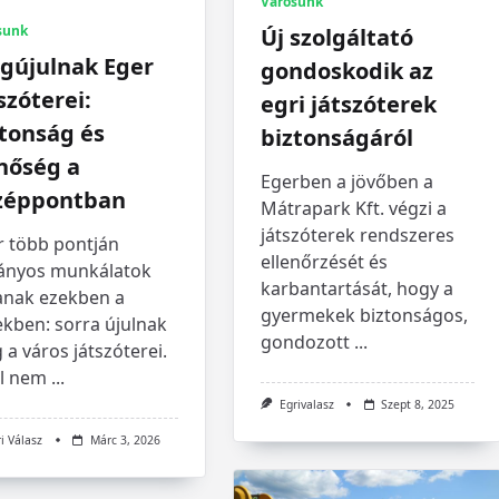
Városunk
sunk
Új szolgáltató
gújulnak Eger
gondoskodik az
szóterei:
egri játszóterek
tonság és
biztonságáról
nőség a
Egerben a jövőben a
zéppontban
Mátrapark Kft. végzi a
játszóterek rendszeres
r több pontján
ellenőrzését és
ványos munkálatok
karbantartását, hogy a
lanak ezekben a
gyermekek biztonságos,
ekben: sorra újulnak
gondozott
...
a város játszóterei.
él nem
...
Egrivalasz
Szept 8, 2025
i Válasz
Márc 3, 2026