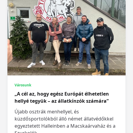
Városunk
„A cél az, hogy egész Európát élhetetlen
hellyé tegyük – az állatkínzók számára”
Újabb osztrák menhellyel, és
küzdősportolókból álló német állatvédőkkel
egyeztetett Halleinben a Macskaárvaház és a
Szurkolók