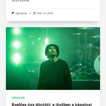
Egrivalasz
Febr 14, 2024
Városunk
ByeAlex úgy döntött: a jövőben a kápolnai