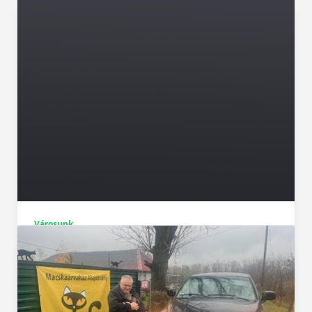
Városunk
Berecz Kálmán szemétre dobatta, Szalóki
Péter és Blahó László „újjáélesztette”
Michelisz Norbert koreai jegenyefenyőjét
Berecz Kálmán, Kápolna polgármesterének