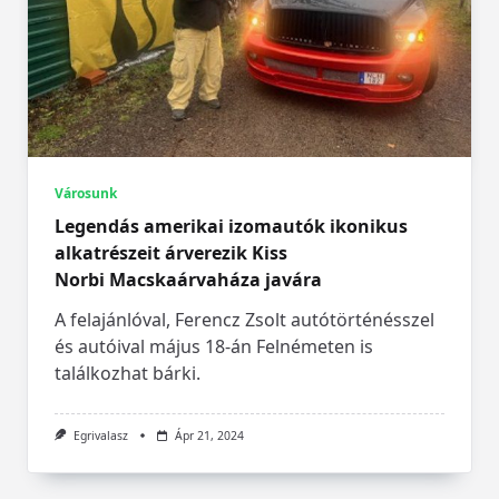
parkolóépítése csak ürügy lehetett arra, hogy
a vele nem szimpatizáló természetvédők által
ültetett, és
...
Egrivalasz
Aug 12, 2024
Városunk
Legendás amerikai izomautók ikonikus
alkatrészeit árverezik Kiss
Norbi Macskaárvaháza javára
A felajánlóval, Ferencz Zsolt autótörténésszel
és autóival május 18-án Felnémeten is
találkozhat bárki.
Egrivalasz
Ápr 21, 2024