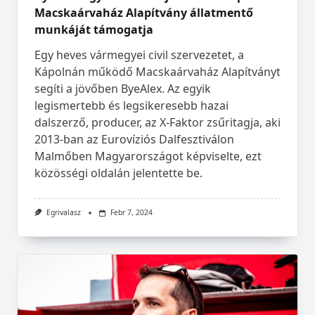
Macskaárvaház Alapítvány állatmentő
munkáját támogatja
Egy heves vármegyei civil szervezetet, a
Kápolnán működő Macskaárvaház Alapítványt
segíti a jövőben ByeAlex. Az egyik
legismertebb és legsikeresebb hazai
dalszerző, producer, az X-Faktor zsűritagja, aki
2013-ban az Eurovíziós Dalfesztiválon
Malmőben Magyarországot képviselte, ezt
közösségi oldalán jelentette be.
Egrivalasz
Febr 7, 2024