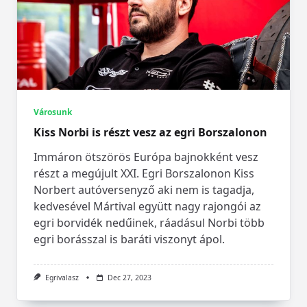
Városunk
Kiss Norbi is részt vesz az egri Borszalonon
Immáron ötszörös Európa bajnokként vesz
részt a megújult XXI. Egri Borszalonon Kiss
Norbert autóversenyző aki nem is tagadja,
kedvesével Mártival együtt nagy rajongói az
egri borvidék nedűinek, ráadásul Norbi több
egri borásszal is baráti viszonyt ápol.
Egrivalasz
Dec 27, 2023