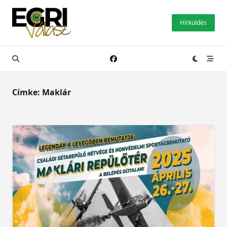
Skip
to
Hírküldés
content
Címke:
Maklár