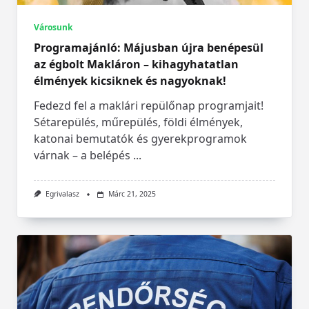
Városunk
Programajánló: Májusban újra benépesül
az égbolt Makláron – kihagyhatatlan
élmények kicsiknek és nagyoknak!
Fedezd fel a maklári repülőnap programjait!
Sétarepülés, műrepülés, földi élmények,
katonai bemutatók és gyerekprogramok
várnak – a belépés
...
Egrivalasz
Márc 21, 2025