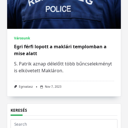
Városunk
Egri férfi lopott a maklári templomban a
mise alatt
S. Patrik aznap délelőtt több bűncselekményt
is elkövetett Makláron.
Egrivalasz
Nov 7, 2023
KERESÉS
Search