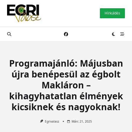
Skip
to
Hírküldés
content
Programajánló: Májusban
újra benépesül az égbolt
Makláron –
kihagyhatatlan élmények
kicsiknek és nagyoknak!
Egrivalasz
Márc 21, 2025