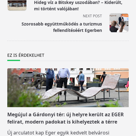
class="nav-
Hideg víz a Bitskey uszodában? – Kiderült,
subtitle
mi történt valójában!
screen-
NEXT POST
reader-
Szorosabb együttműködés a turizmus
text">Page</span>
fellendítéséért Egerben
EZ IS ÉRDEKELHET
Megújul a Gárdonyi tér: új helyre került az EGER
felirat, modern padokat is kihelyeztek a térre
Új arculatot kap Eger egyik kedvelt belvárosi