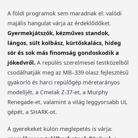
A földi programok sem maradnak el: valódi
majális hangulat várja az érdeklődőket.
Gyermekjátszók, kézműves standok,
lángos, sült kolbász, kürtőskalács, hideg
sör és sok más finomság gondoskodik a
jókedvről.
A repülés szerelmesei testközelből
csodálhatják meg az MB–339 olasz fejlesztésű
gyakorló és harci repülőgép méretarányos
modelljét, a Cmelak Z-37-et, a Murphy
Renegade-et, valamint a világ leggyorsabb UL
gépét, a SHARK-ot.
A gyerekeket külön meglepetés is várja: