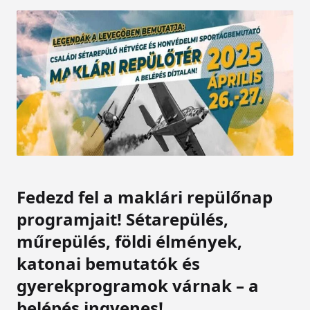
Fedezd fel a maklári repülőnap
programjait! Sétarepülés,
műrepülés, földi élmények,
katonai bemutatók és
gyerekprogramok várnak – a
belépés ingyenes!