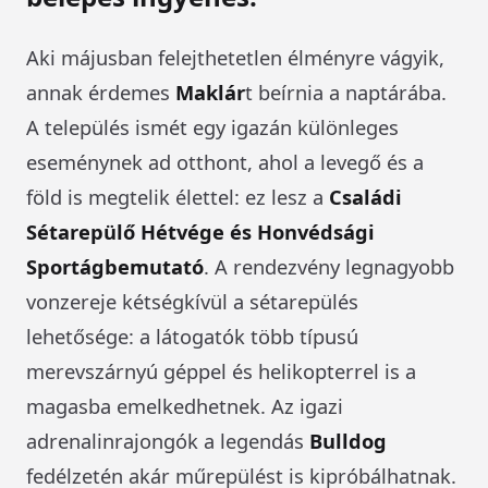
Aki májusban felejthetetlen élményre vágyik,
annak érdemes
Maklár
t beírnia a naptárába.
A település ismét egy igazán különleges
eseménynek ad otthont, ahol a levegő és a
föld is megtelik élettel: ez lesz a
Családi
Sétarepülő Hétvége és Honvédsági
Sportágbemutató
. A rendezvény legnagyobb
vonzereje kétségkívül a sétarepülés
lehetősége: a látogatók több típusú
merevszárnyú géppel és helikopterrel is a
magasba emelkedhetnek. Az igazi
adrenalinrajongók a legendás
Bulldog
fedélzetén akár műrepülést is kipróbálhatnak.