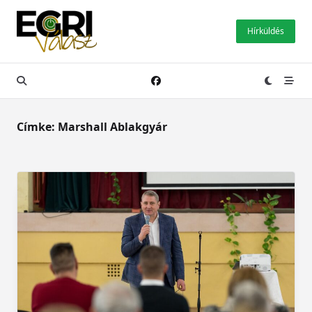
Skip
to
Hírküldés
content
Címke:
Marshall Ablakgyár