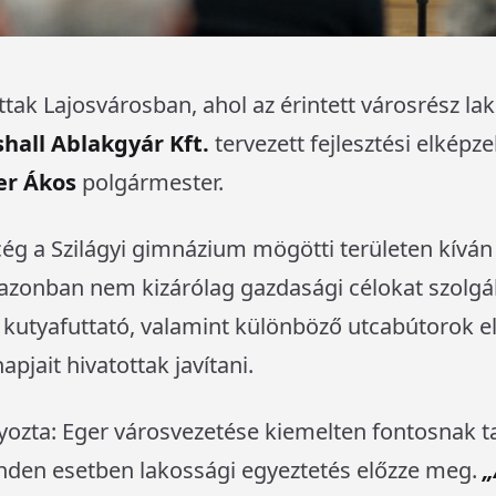
tak Lajosvárosban, ahol az érintett városrész lak
hall Ablakgyár Kft.
tervezett fejlesztési elképze
er Ákos
polgármester.
 cég a Szilágyi gimnázium mögötti területen kíván
 azonban nem kizárólag gazdasági célokat szolgál
r, kutyafuttató, valamint különböző utcabútorok e
jait hivatottak javítani.
ozta: Eger városvezetése kiemelten fontosnak tar
inden esetben lakossági egyeztetés előzze meg.
„