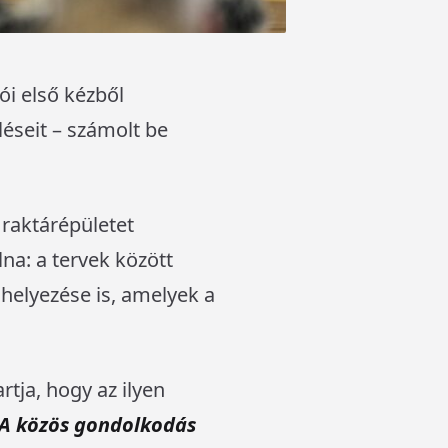
ói első kézből
léseit – számolt be
 raktárépületet
na: a tervek között
lhelyezése is, amelyek a
tja, hogy az ilyen
A közös gondolkodás