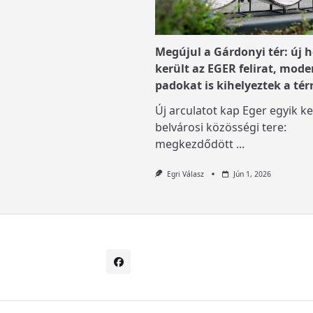
Megújul a Gárdonyi tér: új h
került az EGER felirat, mode
padokat is kihelyeztek a tér
Új arculatot kap Eger egyik ke
belvárosi közösségi tere:
megkezdődött
...
Egri Válasz
Jún 1, 2026