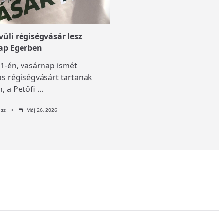
üli régiségvásár lesz
ap Egerben
1-én, vasárnap ismét
s régiségvásárt tartanak
, a Petőfi
...
asz
Máj 26, 2026