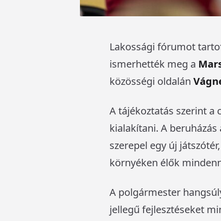
Lakossági fórumot tartot
ismerhették meg a
Mars
közösségi oldalán
Vágn
A tájékoztatás szerint a
kialakítani. A beruházás
szerepel egy új játszóté
környéken élők mindennap
A polgármester hangsúly
jellegű fejlesztéseket m