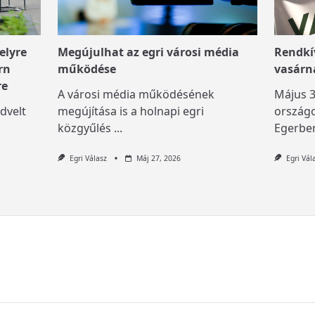
elyre
Megújulhat az egri városi média
Rendkív
rn
működése
vasárn
re
A városi média működésének
Május 3
dvelt
megújítása is a holnapi egri
országo
közgyűlés
...
Egerben
Egri Válasz
Máj 27, 2026
Egri Vál