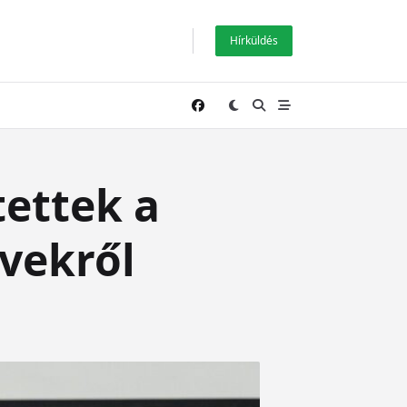
Hírküldés
ettek a
rvekről