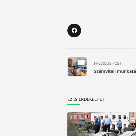
<span
PREVIOUS POST
class="nav-
Számviteli munkatár
subtitle
screen-
reader-
text">Page</span>
EZ IS ÉRDEKELHET