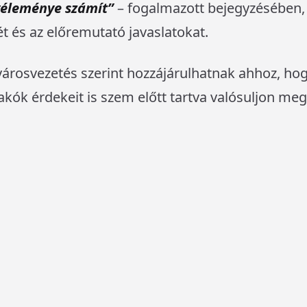
 véleménye számít”
– fogalmazott bejegyzésében
ét és az előremutató javaslatokat.
városvezetés szerint hozzájárulhatnak ahhoz, hog
akók érdekeit is szem előtt tartva valósuljon meg