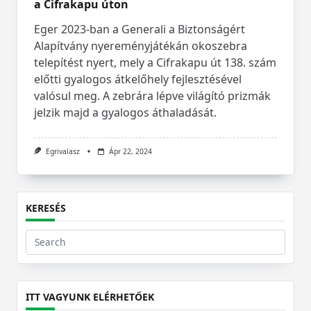
a Cifrakapu úton
Eger 2023-ban a Generali a Biztonságért
Alapítvány nyereményjátékán okoszebra
telepítést nyert, mely a Cifrakapu út 138. szám
előtti gyalogos átkelőhely fejlesztésével
valósul meg. A zebrára lépve világító prizmák
jelzik majd a gyalogos áthaladását.
Egrivalasz
Ápr 22, 2024
KERESÉS
Search
for:
ITT VAGYUNK ELÉRHETŐEK