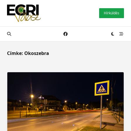
Skip
to
Hírküldés
content
Címke:
Okoszebra