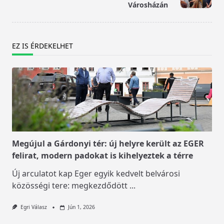
text">Page</span>
Városházán
EZ IS ÉRDEKELHET
Megújul a Gárdonyi tér: új helyre került az EGER
felirat, modern padokat is kihelyeztek a térre
Új arculatot kap Eger egyik kedvelt belvárosi
közösségi tere: megkezdődött
...
Egri Válasz
Jún 1, 2026