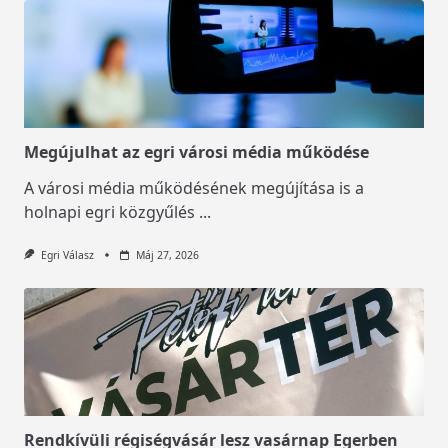
Megújulhat az egri városi média működése
A városi média működésének megújítása is a
holnapi egri közgyűlés
...
Egri Válasz
Máj 27, 2026
Rendkívüli régiségvásár lesz vasárnap Egerben