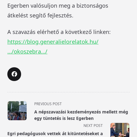
Egerben valósuljon meg a biztonságos
átkelést segítő fejlesztés.
A szavazás elérhető a következő linken:
https://blog.generalielorelatok.hu/
…/okoszebra…/
<span
PREVIOUS POST
class="nav-
A népszavazási kezdeményezés mellett még
subtitle
egy tüntetés is lesz Egerben
screen-
NEXT POST
reader-
Egri pedagógusok vettek át kitüntetéseket a