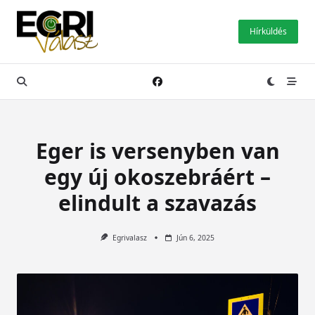
Skip
to
Hírküldés
content
Eger is versenyben van
egy új okoszebráért –
elindult a szavazás
Egrivalasz
Jún 6, 2025