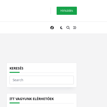
Hírküldés
KERESÉS
Search
for:
ITT VAGYUNK ELÉRHETŐEK