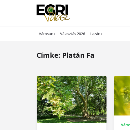
Skip
to
content
Városunk
Választás 2026
Hazánk
Címke:
Platán Fa
Váro