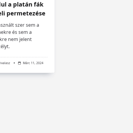
ul a platán fák
eli permetezése
sznált szer sem a
ekre és sem a
kre nem jelent
élyt.
rivalasz
Márc 11, 2024