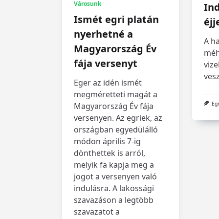
Városunk
Ind
Ismét egri platán
éjj
nyerhetné a
A ha
Magyarország Év
méh
fája versenyt
vize
vesz
Eger az idén ismét
megméretteti magát a
Eg
Magyarország Év fája
versenyen. Az egriek, az
országban egyedülálló
módon április 7-ig
dönthettek is arról,
melyik fa kapja meg a
jogot a versenyen való
indulásra. A lakossági
szavazáson a legtöbb
szavazatot a