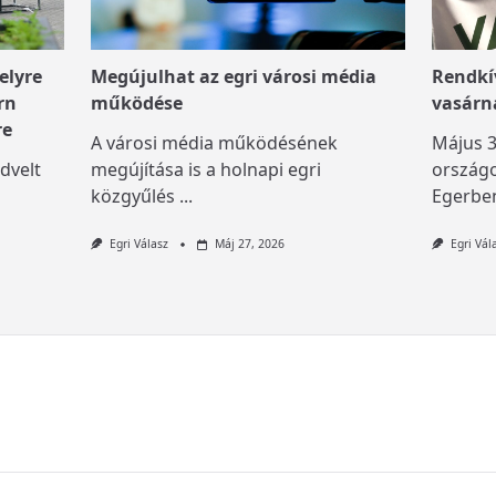
elyre
Megújulhat az egri városi média
Rendkív
rn
működése
vasárn
re
A városi média működésének
Május 3
dvelt
megújítása is a holnapi egri
országo
közgyűlés
...
Egerben
Egri Válasz
Máj 27, 2026
Egri Vál