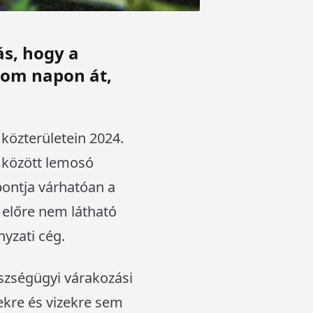
s, hogy a
rom napon át,
közterületein 2024.
 között lemosó
ontja várhatóan a
b előre nem látható
yzati cég.
észségügyi várakozási
hekre és vizekre sem