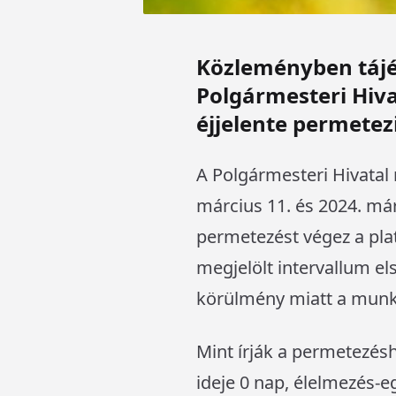
Közleményben tájé
Polgármesteri Hiv
éjjelente permetezi
A Polgármesteri Hivatal
március 11. és 2024. már
permetezést végez a pl
megjelölt intervallum el
körülmény miatt a munká
Mint írják a permetezés
ideje 0 nap, élelmezés-e