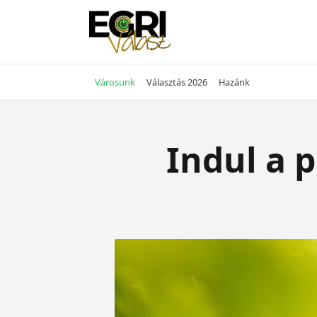
Skip
to
content
Városunk
Választás 2026
Hazánk
Indul a p