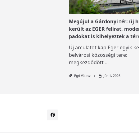
Megújul a Gárdonyi tér: új h
került az EGER felirat, mode
padokat is kihelyeztek a tér
Új arculatot kap Eger egyik ke
belvárosi közösségi tere:
megkezdődött
...
Egri Válasz
Jún 1, 2026