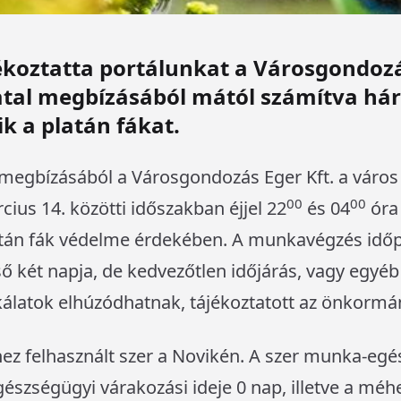
koztatta portálunkat a Városgondozá
atal megbízásából mától számítva há
k a platán fákat.
 megbízásából a Városgondozás Eger Kft. a város 
00
00
cius 14. közötti időszakban éjjel 22
és 04
óra
atán fák védelme érdekében. A munkavégzés időp
ső két napja, de kedvezőtlen időjárás, vagy egyé
latok elhúzódhatnak, tájékoztatott az önkormán
hez felhasznált szer a Novikén. A szer munka-eg
gészségügyi várakozási ideje 0 nap, illetve a mé