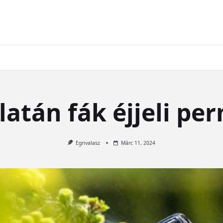
latán fák éjjeli p
Egrivalasz
Márc 11, 2024