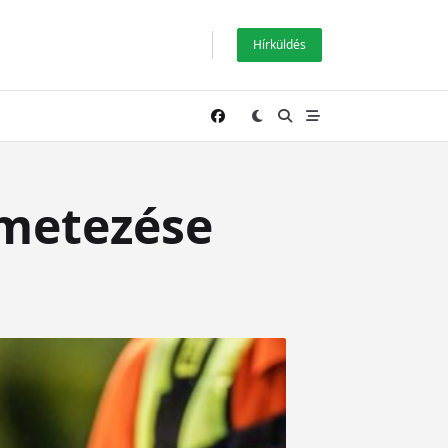
Hírküldés
ermetezése