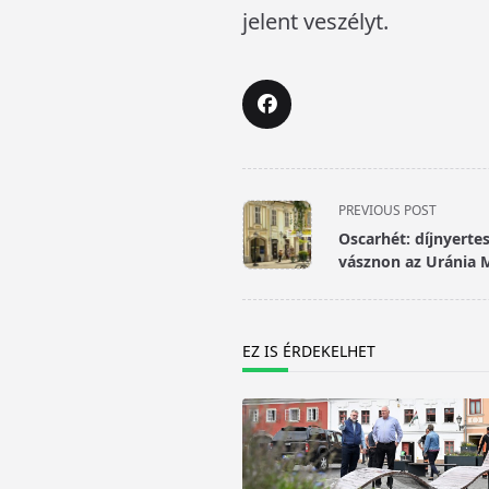
jelent veszélyt.
<span
PREVIOUS POST
class="nav-
Oscarhét: díjnyerte
subtitle
vásznon az Uránia 
screen-
reader-
text">Page</span>
EZ IS ÉRDEKELHET