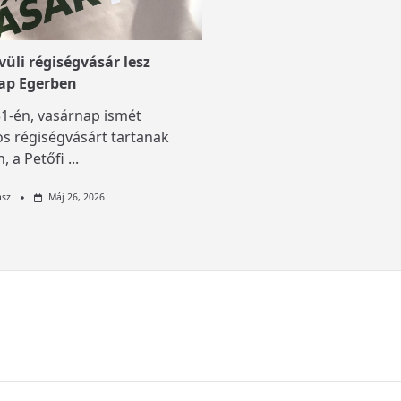
üli régiségvásár lesz
ap Egerben
1-én, vasárnap ismét
s régiségvásárt tartanak
, a Petőfi
...
asz
Máj 26, 2026