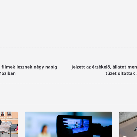
s filmek lesznek négy napig
Jelzett az érzékelő, állatot me
Moziban
tüzet oltottak