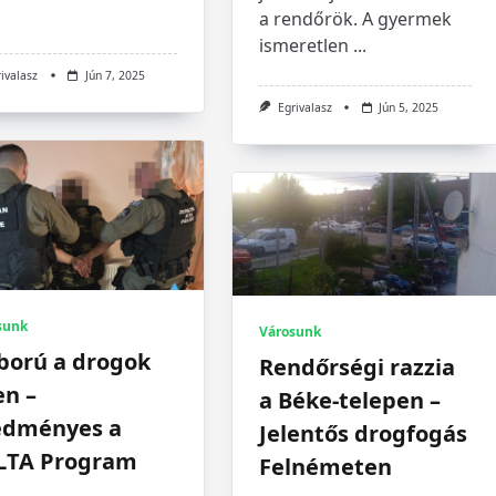
a rendőrök. A gyermek
ismeretlen
...
rivalasz
Jún 7, 2025
Egrivalasz
Jún 5, 2025
sunk
Városunk
ború a drogok
Rendőrségi razzia
en –
a Béke-telepen –
edményes a
Jelentős drogfogás
LTA Program
Felnémeten