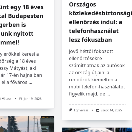
Országos
űnt egy 18 éves
közlekedésbiztonság
atal Budapesten
ellenőrzés indul: a
gerben is
telefonhasználat
junk nyitott
lesz fókuszban
emmel!
Jövő héttől fokozott
 erőkkel keresi a
ellenőrzésekre
dőrség a 18 éves
számíthatnak az autósok
ssy Mátyást, aki
az ország útjain: a
uár 17-én hajnalban
rendőrök kiemelten a
 el a főváros
...
mobiltelefon-használatot
figyelik majd, de
...
i Válasz
Jan 19, 2026
Egrivalasz
Szept 14, 2025