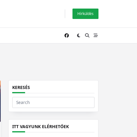
Hírküldés
KERESÉS
Search
for:
ITT VAGYUNK ELÉRHETŐEK