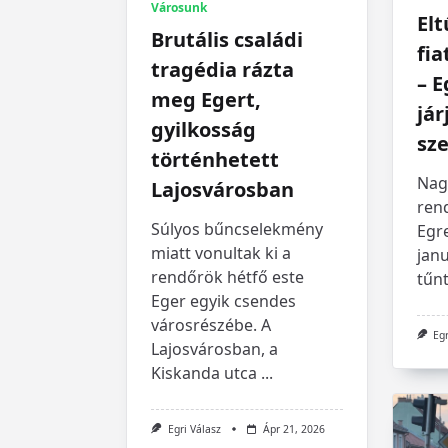
Városunk
Elt
Brutális családi
fi
tragédia rázta
– E
meg Egert,
jár
gyilkosság
sz
történhetett
Nagy
Lajosvárosban
ren
Súlyos bűncselekmény
Egre
miatt vonultak ki a
jan
rendőrök hétfő este
tűnt
Eger egyik csendes
városrészébe. A
Egr
Lajosvárosban, a
Kiskanda utca
...
Egri Válasz
Ápr 21, 2026