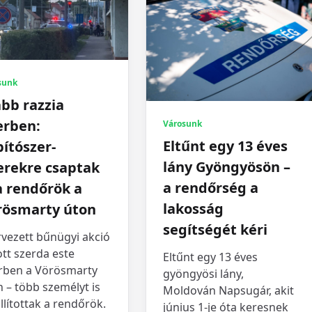
sunk
bb razzia
erben:
Városunk
Eltűnt egy 13 éves
ítószer-
lány Gyöngyösön –
erekre csaptak
a rendőrség a
a rendőrök a
lakosság
rösmarty úton
segítségét kéri
rvezett bűnügyi akció
ott szerda este
Eltűnt egy 13 éves
rben a Vörösmarty
gyöngyösi lány,
 – több személyt is
Moldován Napsugár, akit
llítottak a rendőrök.
június 1-je óta keresnek