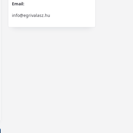
Email:
i
info@egrivalasz.hu