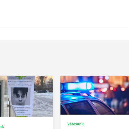
Városunk
nk