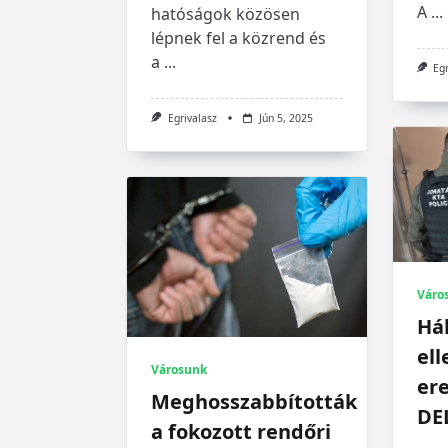
A
...
hatóságok közösen
lépnek fel a közrend és
a
...
Eg
Egrivalasz
Jún 5, 2025
Váro
Há
ell
Városunk
er
Meghosszabbították
DE
a fokozott rendőri