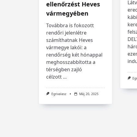
Lát
ellenőrzést Heves
ere
vármegyében
kábí
ker
Továbbra is fokozott
fels
rendőri jelenlétre
DEL
számíthatnak Heves
hár
vármegye lakói: a
ezer
rendőrség két hónappal
indu
meghosszabbította a
térségben zajló
célzott
...
Eg
Egrivalasz
Máj 20, 2025