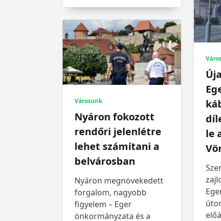
Váro
Úja
Eg
Városunk
káb
Nyáron fokozott
díl
rendőri jelenlétre
le 
lehet számítani a
Vö
belvárosban
Sze
zajl
Nyáron megnövekedett
Ege
forgalom, nagyobb
úton
figyelem – Eger
előá
önkormányzata és a