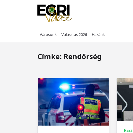
Skip
to
content
Városunk
Választás 2026
Hazánk
Címke:
Rendőrség
Hazá