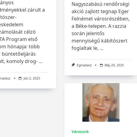
ványos
Nagyszabású rendőrségi
dményekkel zárult a
akció zajlott tegnap Eger
tószer-
Felnémet városrészében,
eskedelem
a Béke-telepen. A razzia
zámolását célzó
során jelentős
TA Program első
mennyiségű kábítószert
om hónapja: több
foglaltak le,
...
 büntetőeljárás
lt, komoly drog-
...
Egrivalasz
Máj 29, 2025
rivalasz
Jún 2, 2025
Városunk