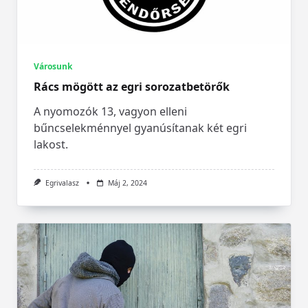
Városunk
Rács mögött az egri sorozatbetörők
A nyomozók 13, vagyon elleni
bűncselekménnyel gyanúsítanak két egri
lakost.
Egrivalasz
Máj 2, 2024