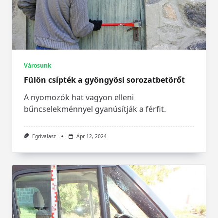
Városunk
Fülön csípték a gyöngyösi sorozatbetörőt
A nyomozók hat vagyon elleni
bűncselekménnyel gyanúsítják a férfit.
Egrivalasz
Ápr 12, 2024