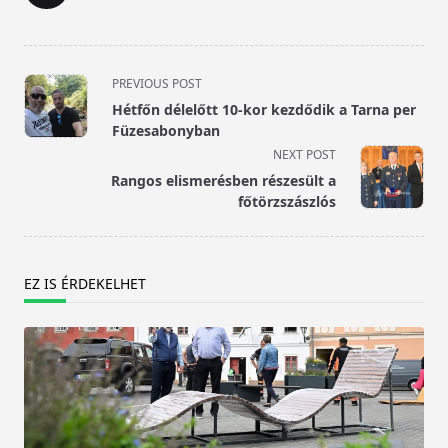
<span
PREVIOUS POST
class="nav-
Hétfőn délelőtt 10-kor kezdődik a Tarna per
subtitle
Füzesabonyban
screen-
NEXT POST
reader-
Rangos elismerésben részesült a
text">Page</span>
főtörzszászlós
EZ IS ÉRDEKELHET