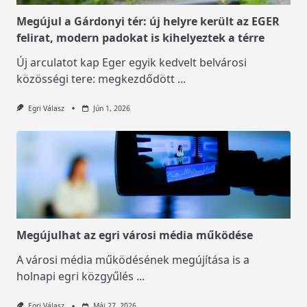
Megújul a Gárdonyi tér: új helyre került az EGER
felirat, modern padokat is kihelyeztek a térre
Új arculatot kap Eger egyik kedvelt belvárosi
közösségi tere: megkezdődött
...
Egri Válasz
Jún 1, 2026
Megújulhat az egri városi média működése
A városi média működésének megújítása is a
holnapi egri közgyűlés
...
Egri Válasz
Máj 27, 2026