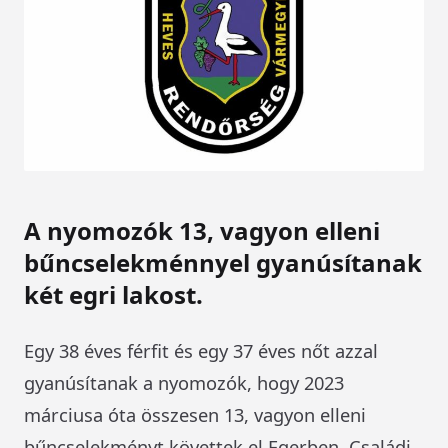
A nyomozók 13, vagyon elleni
bűncselekménnyel gyanúsítanak
két egri lakost.
Egy 38 éves férfit és egy 37 éves nőt azzal
gyanúsítanak a nyomozók, hogy 2023
márciusa óta összesen 13, vagyon elleni
bűncselekményt követtek el Egerben. Családi