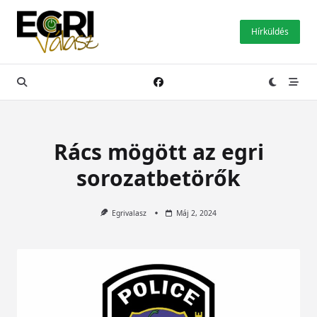
Skip
to
Hírküldés
content
Rács mögött az egri
sorozatbetörők
Egrivalasz
Máj 2, 2024