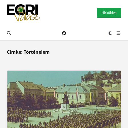
Skip
to
Hírküldés
content
Címke:
Történelem