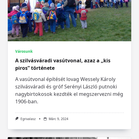
Városunk
A szilvásváradi vasútvonal, azaz a „kis
piros” története
A vasútvonal építését lovag Wessely Károly
szilvásváradi és gróf Serényi László putnoki
nagybirtokosok kezdték el megszervezni még
1906-ban.
Egrivalasz
Márc 9, 2024