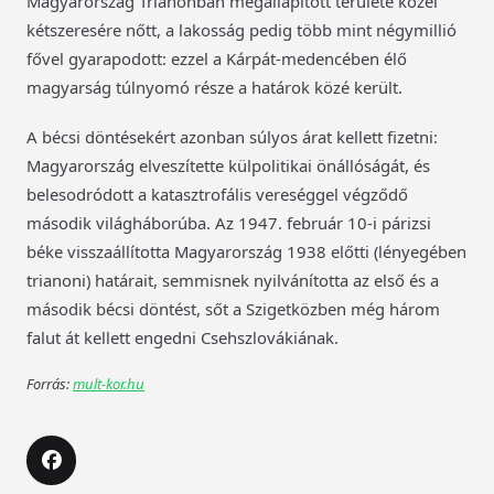
Magyarország Trianonban megállapított területe közel
kétszeresére nőtt, a lakosság pedig több mint négymillió
fővel gyarapodott: ezzel a Kárpát-medencében élő
magyarság túlnyomó része a határok közé került.
A bécsi döntésekért azonban súlyos árat kellett fizetni:
Magyarország elveszítette külpolitikai önállóságát, és
belesodródott a katasztrofális vereséggel végződő
második világháborúba. Az 1947. február 10-i párizsi
béke visszaállította Magyarország 1938 előtti (lényegében
trianoni) határait, semmisnek nyilvánította az első és a
második bécsi döntést, sőt a Szigetközben még három
falut át kellett engedni Csehszlovákiának.
Forrás:
mult-kor.hu