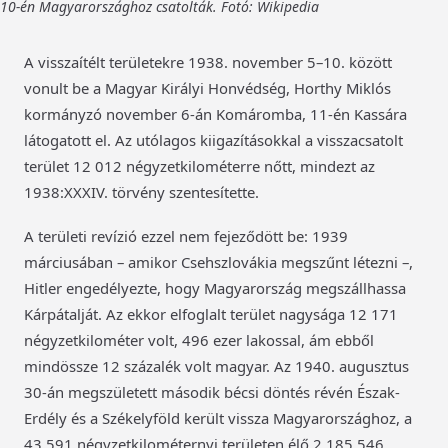
10-én Magyarországhoz csatolták. Fotó: Wikipedia
A visszaítélt területekre 1938. november 5–10. között
vonult be a Magyar Királyi Honvédség, Horthy Miklós
kormányzó november 6-án Komáromba, 11-én Kassára
látogatott el. Az utólagos kiigazításokkal a visszacsatolt
terület 12 012 négyzetkilométerre nőtt, mindezt az
1938:XXXIV. törvény szentesítette.
A területi revízió ezzel nem fejeződött be: 1939
márciusában – amikor Csehszlovákia megszűnt létezni –,
Hitler engedélyezte, hogy Magyarország megszállhassa
Kárpátalját. Az ekkor elfoglalt terület nagysága 12 171
négyzetkilométer volt, 496 ezer lakossal, ám ebből
mindössze 12 százalék volt magyar. Az 1940. augusztus
30-án megszületett második bécsi döntés révén Észak-
Erdély és a Székelyföld került vissza Magyarországhoz, a
43 591 négyzetkilométernyi területen élő 2 185 546