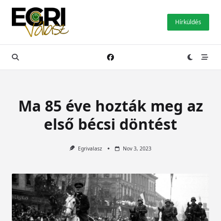
Skip
to
Hírküldés
content
Ma 85 éve hozták meg az
első bécsi döntést
Egrivalasz
Nov 3, 2023