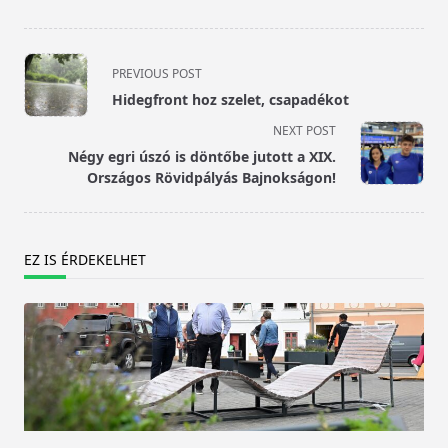
<span
PREVIOUS POST
class="nav-
Hidegfront hoz szelet, csapadékot
subtitle
NEXT POST
screen-
Négy egri úszó is döntőbe jutott a XIX.
reader-
Országos Rövidpályás Bajnokságon!
text">Page</span>
EZ IS ÉRDEKELHET