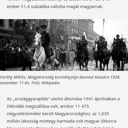
ember 51,4 százaléka vallotta magát magyarnak.
Horthy Miklós, Magyarország kormányzója bevonul Kassára 1938.
november 11-én. Fotó: Wikipedia
Az „országgyarapítás” utolsó állomása 1941 áprilisában a
Délvidék megszállása volt, amikor 11 475
négyzetkilométer került Magyarországhoz, az 1,030
milliós lakosság mintegy harmada volt magyar. Ekkorra