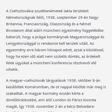
A Csehszlovákia szudétanémetek lakta területeit
Németországnak ítélő, 1938. szeptember 29-én Nagy-
Britannia, Franciaország, Olaszország és a Német
Birodalom által aláírt müncheni egyezmény függelékébe
bekerült, hogy a prágai kormánynak Magyarországgal és
Lengyelországgal is rendeznie kell területi vitáit. Az
egyezmény erre három hónapot adott, azzal a kikötéssel,
hogy ha ezen idő alatt nem születik döntés, az érdekelt
felek ügyüket a müncheni konferencia résztvevői elé
vihetik.
A magyar–csehszlovák tárgyalások 1938. október 8-án
kezdődtek Komáromban, de öt nappal később már meg is
szakadtak. A magyar kormány ezután kérte a
döntőbíráskodást, ami alól London és Párizs kivonta
magát, így 1938. november 2-án a bécsi Belvedere-