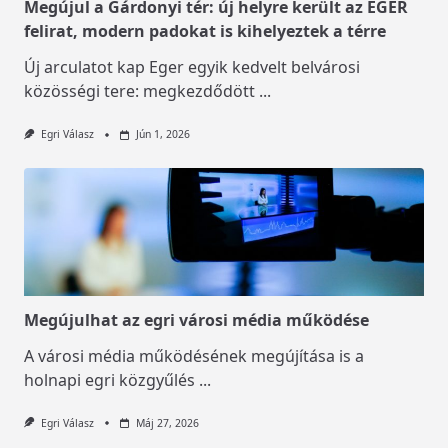
Megújul a Gárdonyi tér: új helyre került az EGER
felirat, modern padokat is kihelyeztek a térre
Új arculatot kap Eger egyik kedvelt belvárosi
közösségi tere: megkezdődött
...
Egri Válasz
Jún 1, 2026
Megújulhat az egri városi média működése
A városi média működésének megújítása is a
holnapi egri közgyűlés
...
Egri Válasz
Máj 27, 2026