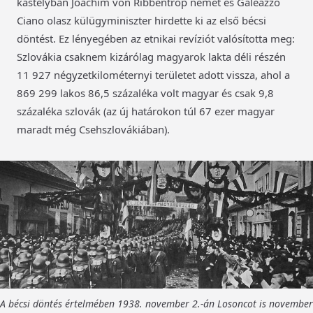
kastélyban Joachim von Ribbentrop német és Galeazzo
Ciano olasz külügyminiszter hirdette ki az első bécsi
döntést. Ez lényegében az etnikai revíziót valósította meg:
Szlovákia csaknem kizárólag magyarok lakta déli részén
11 927 négyzetkilométernyi területet adott vissza, ahol a
869 299 lakos 86,5 százaléka volt magyar és csak 9,8
százaléka szlovák (az új határokon túl 67 ezer magyar
maradt még Csehszlovákiában).
A bécsi döntés értelmében 1938. november 2.-án Losoncot is november