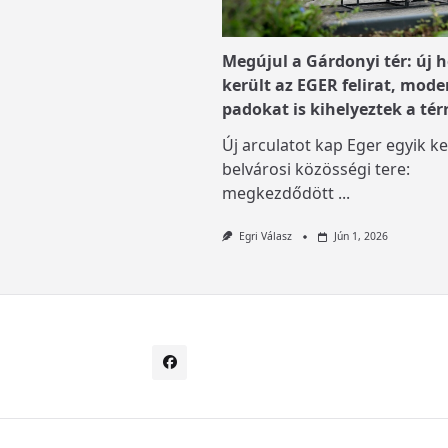
Megújul a Gárdonyi tér: új h
került az EGER felirat, mode
padokat is kihelyeztek a tér
Új arculatot kap Eger egyik ke
belvárosi közösségi tere:
megkezdődött
...
Egri Válasz
Jún 1, 2026