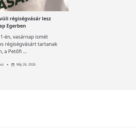
üli régiségvásár lesz
ap Egerben
1-én, vasárnap ismét
s régiségvásárt tartanak
, a Petőfi
...
asz
Máj 26, 2026