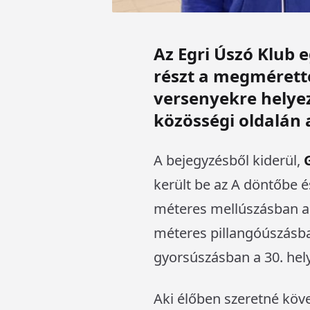
Az Egri Úszó Klub 
részt a megmérette
versenyekre helyezi
közösségi oldalán
A bejegyzésből kiderül,
került be az A döntőbe 
méteres mellúszásban a 
méteres pillangóúszásba
gyorsúszásban a 30. hely
Aki élőben szeretné köve