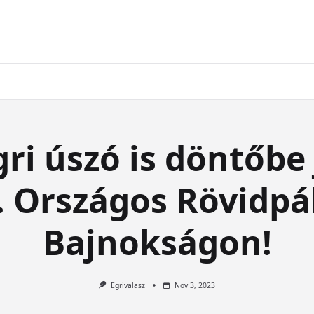
ri úszó is döntőbe 
. Országos Rövidpá
Bajnokságon!
Egrivalasz
Nov 3, 2023