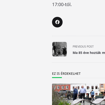
17:00-tól.
<span
PREVIOUS POST
class="nav-
Ma 85 éve hozták me
subtitle
screen-
reader-
text">Page</span>
EZ IS ÉRDEKELHET