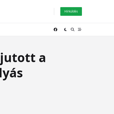
Hírküldés
jutott a
lyás