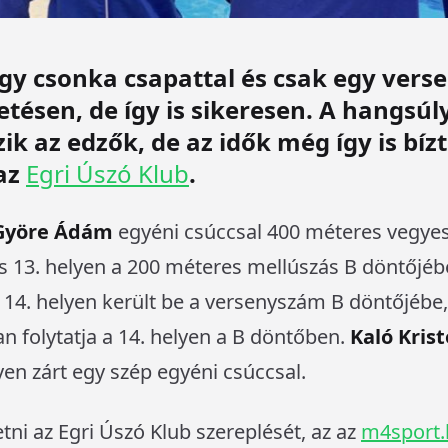
egy csonka csapattal és csak egy ver
tésen, de így is sikeresen. A hangsúly
k az edzők, de az idők még így is bízt
 az
Egri Úszó Klub
.
Györe Ádám
egyéni csúccsal 400 méteres vegyes
és 13. helyen a 200 méteres mellúszás B döntőjéb
14. helyen került be a versenyszám B döntőjébe
n folytatja a 14. helyen a B döntőben.
Kaló Krist
en zárt egy szép egyéni csúccsal.
tni az Egri Úszó Klub szereplését, az az
m4sport.