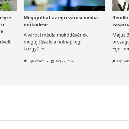
elyre
Megújulhat az egri városi média
Rendkív
rn
működése
vasárn
re
A városi média működésének
Május 3
dvelt
megújítása is a holnapi egri
országo
közgyűlés
...
Egerben
Egri Válasz
Máj 27, 2026
Egri Vál