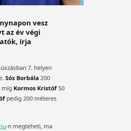
senynapon vesz
t az év végi
atók, írja
úszásban 7. helyen
e.
Sós Borbála
200
, míg
Kormos Kristóf
50
óf
pedig 200 méteres
hu
-n megteheti, ma