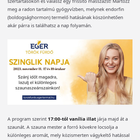
szertartásokon és válassz egy frissítő masszázst! Mártózz
meg a radon tartalmú gyógyvízben, melynek endorfin
(boldogsághormon) termelő hatásának köszönhetően
akár párra is találhatsz a nap folyamán.
A program szerint
17:00-tól vanília illat
járja majd át a
szaunát. A szauna mester a forró kövekre locsolja a
különleges aromát, mely közismerten vágykeltő hatással