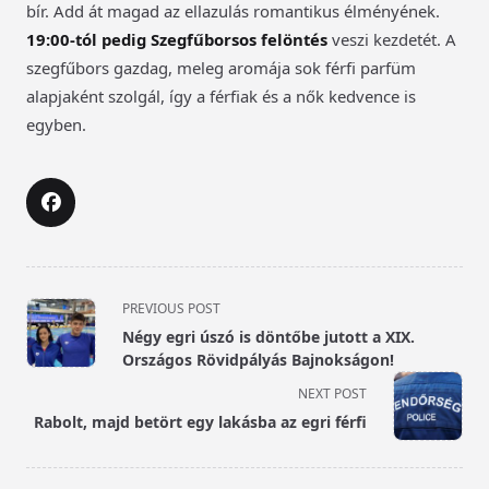
bír. Add át magad az ellazulás romantikus élményének.
19:00-tól pedig Szegfűborsos felöntés
veszi kezdetét. A
szegfűbors gazdag, meleg aromája sok férfi parfüm
alapjaként szolgál, így a férfiak és a nők kedvence is
egyben.
<span
PREVIOUS POST
class="nav-
Négy egri úszó is döntőbe jutott a XIX.
subtitle
Országos Rövidpályás Bajnokságon!
screen-
NEXT POST
reader-
Rabolt, majd betört egy lakásba az egri férfi
text">Page</span>