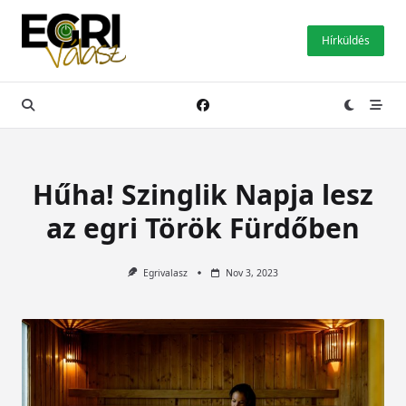
Skip
to
Hírküldés
content
Hűha! Szinglik Napja lesz
az egri Török Fürdőben
Egrivalasz
Nov 3, 2023