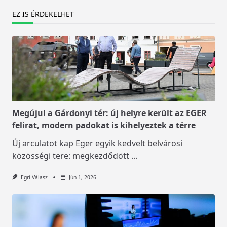
EZ IS ÉRDEKELHET
Megújul a Gárdonyi tér: új helyre került az EGER
felirat, modern padokat is kihelyeztek a térre
Új arculatot kap Eger egyik kedvelt belvárosi
közösségi tere: megkezdődött
...
Egri Válasz
Jún 1, 2026