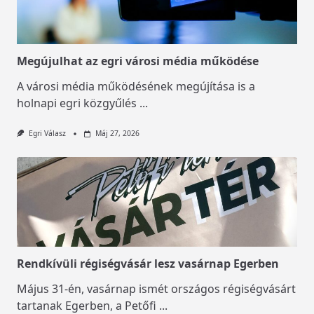
Megújulhat az egri városi média működése
A városi média működésének megújítása is a
holnapi egri közgyűlés
...
Egri Válasz
Máj 27, 2026
Rendkívüli régiségvásár lesz vasárnap Egerben
Május 31-én, vasárnap ismét országos régiségvásárt
tartanak Egerben, a Petőfi
...