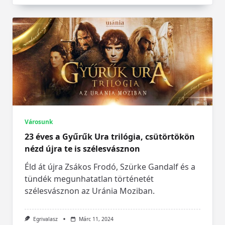
Városunk
23 éves a Gyűrűk Ura trilógia, csütörtökön
nézd újra te is szélesvásznon
Éld át újra Zsákos Frodó, Szürke Gandalf és a
tündék megunhatatlan történetét
szélesvásznon az Uránia Moziban.
Egrivalasz
Márc 11, 2024