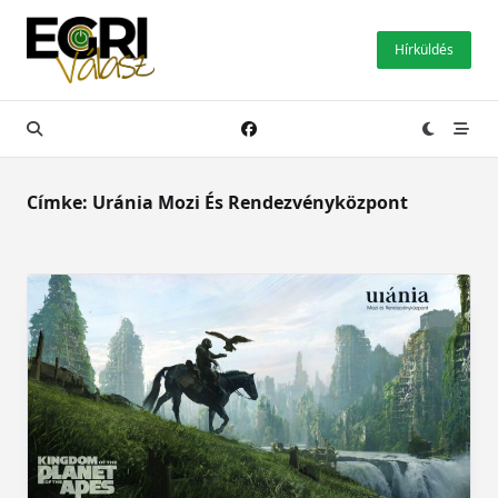
Skip
to
Hírküldés
content
Címke:
Uránia Mozi És Rendezvényközpont