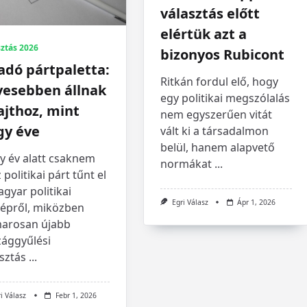
választás előtt
elértük azt a
ztás 2026
bizonyos Rubicont
adó pártpaletta:
Ritkán fordul elő, hogy
vesebben állnak
egy politikai megszólalás
ajthoz, mint
nem egyszerűen vitát
gy éve
vált ki a társadalmon
belül, hanem alapvető
y év alatt csaknem
normákat
...
 politikai párt tűnt el
gyar politikai
Egri Válasz
Ápr 1, 2026
képről, miközben
arosan újabb
zággyűlési
sztás
...
i Válasz
Febr 1, 2026