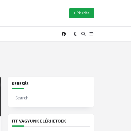
Hírküldés
KERESÉS
Search
for:
ITT VAGYUNK ELÉRHETŐEK