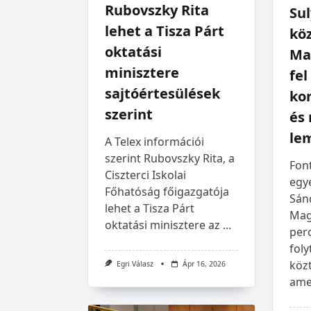
Rubovszky Rita
Su
lehet a Tisza Párt
köz
oktatási
Ma
minisztere
fel
sajtóértesülések
ko
szerint
és
le
A Telex információi
szerint Rubovszky Rita, a
Font
Ciszterci Iskolai
egye
Főhatóság főigazgatója
Sán
lehet a Tisza Párt
Mag
oktatási minisztere az
...
per
foly
közt
Egri Válasz
Ápr 16, 2026
ame