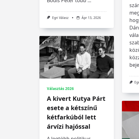
Bódis Péter több
...
szá
megá
Egri Válasz
Ápr 13, 2026
hog
Dán
vála
szab
köz
köz
beje
Egr
Választás 2026
A kivert Kutya Párt
esete a kétszínű
kétfarkúból lett
árvízi hajóssal
A legtöbb politikus