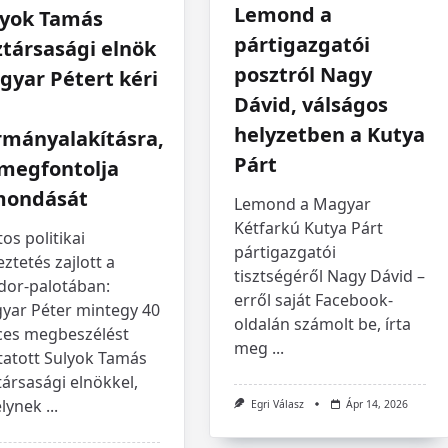
Lemond a
lyok Tamás
pártigazgatói
társasági elnök
posztról Nagy
gyar Pétert kéri
Dávid, válságos
helyzetben a Kutya
rmányalakításra,
Párt
 megfontolja
mondását
Lemond a Magyar
Kétfarkú Kutya Párt
os politikai
pártigazgatói
ztetés zajlott a
tisztségéről Nagy Dávid –
dor-palotában:
erről saját Facebook-
yar Péter mintegy 40
oldalán számolt be, írta
ces megbeszélést
meg
...
tatott Sulyok Tamás
ársasági elnökkel,
lynek
...
Egri Válasz
Ápr 14, 2026