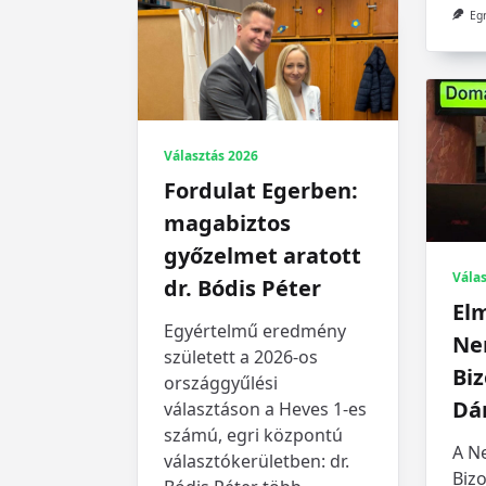
Egr
Választás 2026
Fordulat Egerben:
magabiztos
győzelmet aratott
Válas
dr. Bódis Péter
Elm
Egyértelmű eredmény
Ne
született a 2026-os
Bi
országgyűlési
Dá
választáson a Heves 1-es
számú, egri központú
A Ne
választókerületben: dr.
Bizo