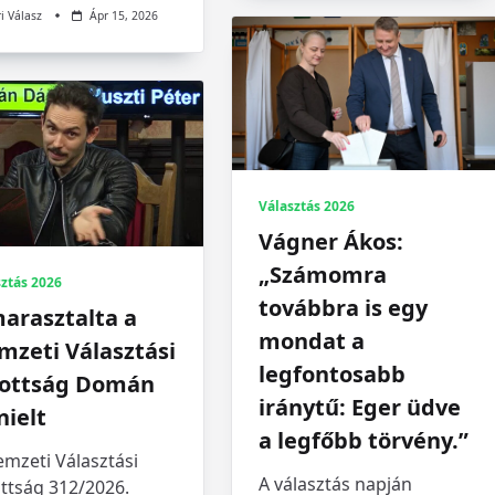
i Válasz
Ápr 15, 2026
Választás 2026
Vágner Ákos:
„Számomra
ztás 2026
továbbra is egy
arasztalta a
mondat a
mzeti Választási
legfontosabb
zottság Domán
iránytű: Eger üdve
nielt
a legfőbb törvény.”
mzeti Választási
A választás napján
ttság 312/2026.