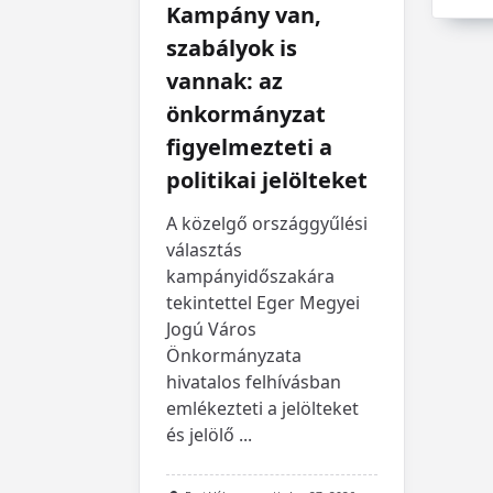
Kampány van,
szabályok is
vannak: az
önkormányzat
figyelmezteti a
politikai jelölteket
A közelgő országgyűlési
választás
kampányidőszakára
tekintettel Eger Megyei
Jogú Város
Önkormányzata
hivatalos felhívásban
emlékezteti a jelölteket
és jelölő
...