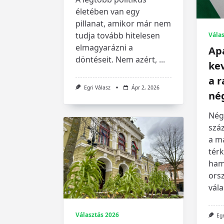
életében van egy
pillanat, amikor már nem
tudja tovább hitelesen
Válas
elmagyarázni a
Ap
döntéseit. Nem azért,
...
ke
a r
Egri Válasz
Ápr 2, 2026
né
Nég
száz
a ma
tér
ham
ors
vála
Választás 2026
Egr