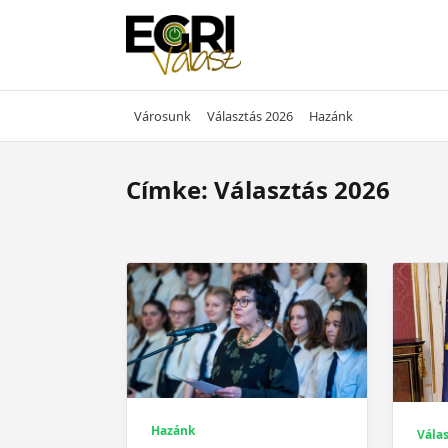
Skip
to
content
Városunk
Választás 2026
Hazánk
Címke:
Választás 2026
Hazánk
Válas