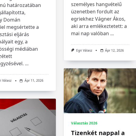
személyes hangvételű
mú határozatában
üzenetben fordult az
llapította,
egriekhez Vágner Ákos,
y Domán
aki arra emlékeztetett: a
iel megsértette a
mai nap valóban
...
sztási eljárás
ályait egy, a
össégi médiában
Egri Válasz
Ápr 12, 2026
zétett
gyzésével.
...
i Válasz
Ápr 11, 2026
Választás 2026
Tizenkét nappal a