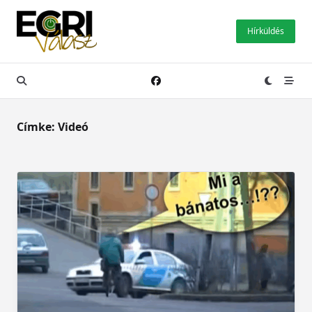
Skip
to
Hírküldés
content
Címke:
Videó