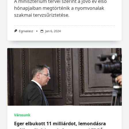
A minisztérium tervei szerint a jövő év első
hónapjaiban megtörténik a nyomvonalak
szakmai tervzsűriztetése.
Egrivalasz
Jan 6, 2024
Városunk
Eger elbukott 11 milliárdot, lemondásra