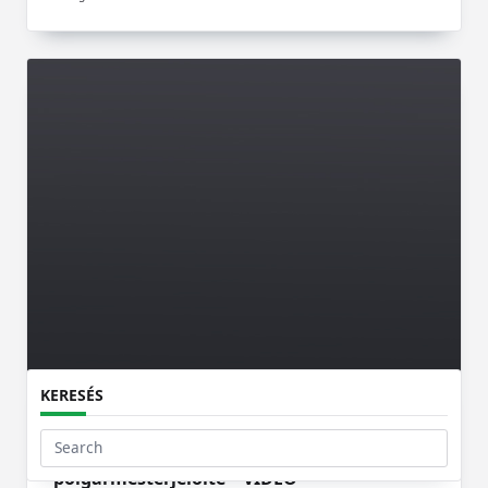
KERESÉS
Városunk
Megvan a jövő évi választás első egri
Search
polgármesterjelölte – VIDEÓ
for: