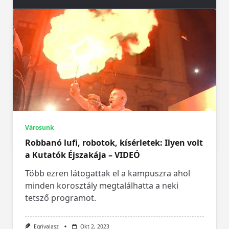
Városunk
Hamarosan ismét Eger Advent! – VIDEÓ
Ahogy az elmúlt években, úgy idén is
folyamatosan beszámolunk majd a várható
programokról.
Városunk
Egrivalasz
Nov 9, 2023
Robbanó lufi, robotok, kísérletek: Ilyen volt
a Kutatók Éjszakája – VIDEÓ
Több ezren látogattak el a kampuszra ahol
minden korosztály megtalálhatta a neki
tetsző programot.
Egrivalasz
Okt 2, 2023