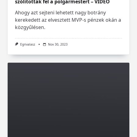
szólították fel a polgármestert – VIDEÓ
Ahogy azt sejteni lehetett nagy botrány
kerekedett az elvesztett MVP-s pénzek okán a
közgyűlésen.
Egrivalasz
Nov 30, 2023