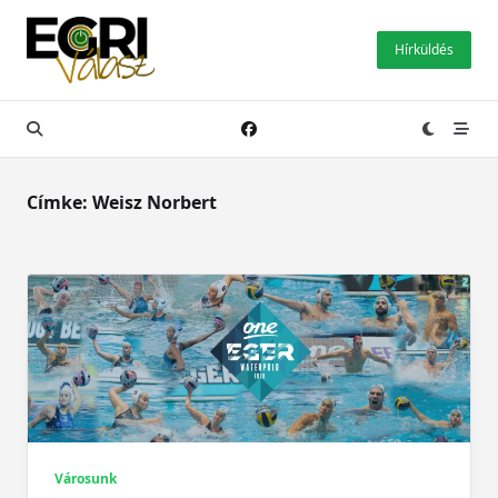
Skip
to
Hírküldés
content
Címke:
Weisz Norbert
Városunk