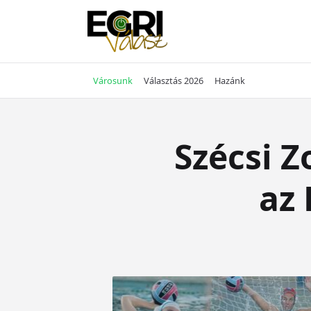
Skip
to
content
Városunk
Választás 2026
Hazánk
Szécsi Z
az 