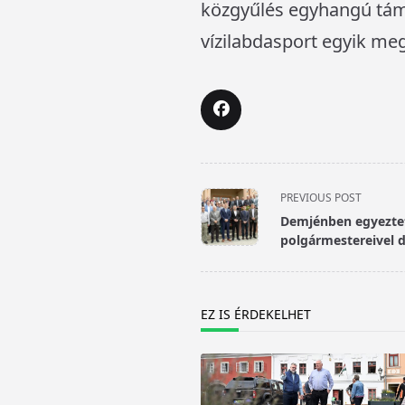
közgyűlés egyhangú támo
vízilabdasport egyik me
<span
PREVIOUS POST
class="nav-
Demjénben egyeztet
subtitle
polgármestereivel d
screen-
reader-
text">Page</span>
EZ IS ÉRDEKELHET