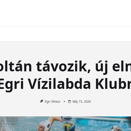
oltán távozik, új e
Egri Vízilabda Klu
Egri Válasz
Máj 15, 2026