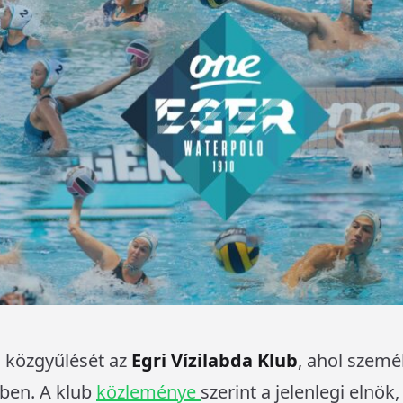
 közgyűlését az
Egri Vízilabda Klub
, ahol személ
ében. A klub
közleménye
szerint a jelenlegi elnök