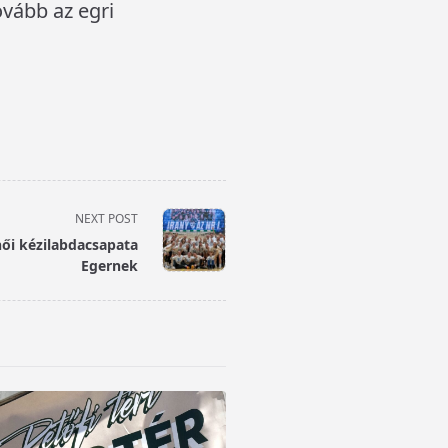
ovább az egri
NEXT POST
 női kézilabdacsapata
Egernek