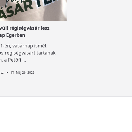
üli régiségvásár lesz
ap Egerben
1-én, vasárnap ismét
s régiségvásárt tartanak
, a Petőfi
...
asz
Máj 26, 2026