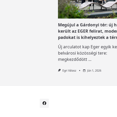
Megújul a Gárdonyi tér: új h
került az EGER felirat, mode
padokat is kihelyeztek a tér
Új arculatot kap Eger egyik ke
belvárosi közösségi tere:
megkezdődött
...
Egri Válasz
Jún 1, 2026