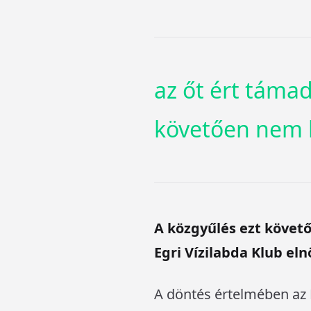
az őt ért táma
követően nem kí
A közgyűlés ezt követ
Egri Vízilabda Klub el
A döntés értelmében az E