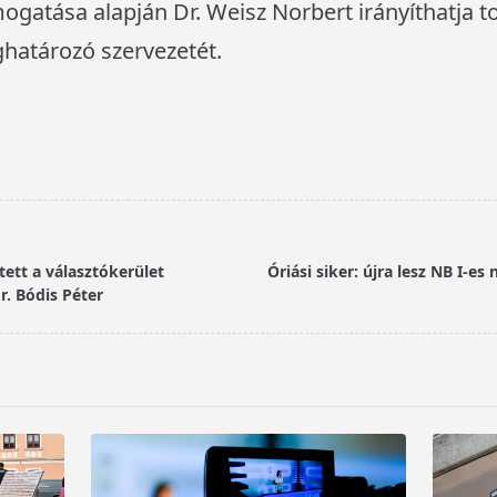
gatása alapján Dr. Weisz Norbert irányíthatja t
ghatározó szervezetét.
ett a választókerület
Óriási siker: újra lesz NB I-es
r. Bódis Péter