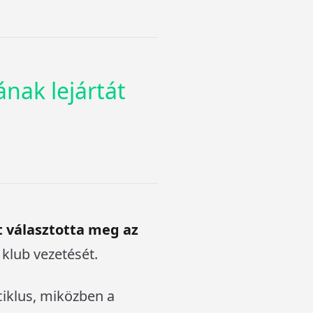
nak lejártát
t választotta meg az
 klub vezetését.
ciklus, miközben a