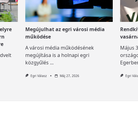
elyre
Megújulhat az egri városi média
Rendkív
rn
működése
vasárn
re
A városi média működésének
Május 3
dvelt
megújítása is a holnapi egri
országo
közgyűlés
...
Egerben
Egri Válasz
Máj 27, 2026
Egri Vál