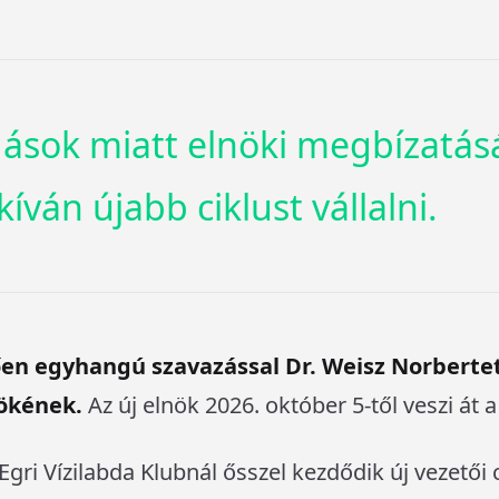
dások miatt elnöki megbízatásá
ván újabb ciklust vállalni.
ően egyhangú szavazással Dr. Weisz Norberte
nökének.
Az új elnök 2026. október 5-től veszi át a
gri Vízilabda Klubnál ősszel kezdődik új vezetői 