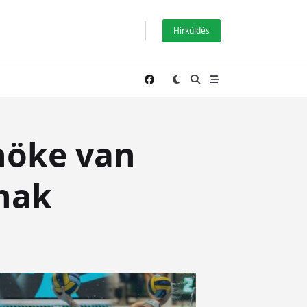
Hírküldés
lnöke van
bnak