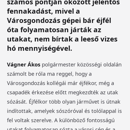
számos pontján okozott jelentős
fennakadást, mivel a
Városgondozás gépei bár éjfél
óta folyamatosan járták az
utakat, nem bírtak a leeső vizes
hó mennyiségével.
Vágner Ákos
polgármester közösségi oldalán
számolt be róla ma reggel, hogy a
Városgondozás kollégái már éjfékor, még a
csapadék érkezése előtt megkezdték az utak
sózását. Éjfélkor több olyan járművet is útnak
indítottak, amelyek sószóróval és tolólappal is
fel voltak szerelve. A különböző fontosságú
utakat folyamatosan sózta a városi cég és a