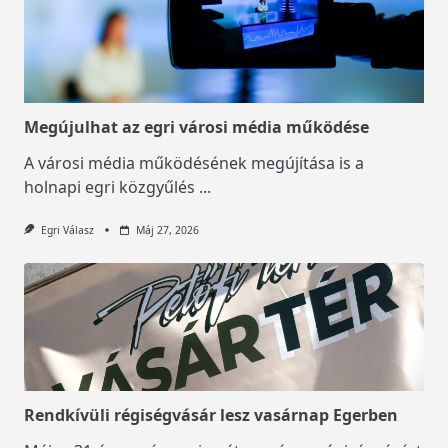
Megújulhat az egri városi média működése
A városi média működésének megújítása is a
holnapi egri közgyűlés
...
Egri Válasz
Máj 27, 2026
Rendkívüli régiségvásár lesz vasárnap Egerben