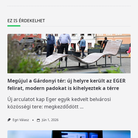
EZ IS ÉRDEKELHET
Megújul a Gárdonyi tér: új helyre került az EGER
felirat, modern padokat is kihelyeztek a térre
Új arculatot kap Eger egyik kedvelt belvárosi
közösségi tere: megkezdődött
...
Egri Válasz
Jún 1, 2026