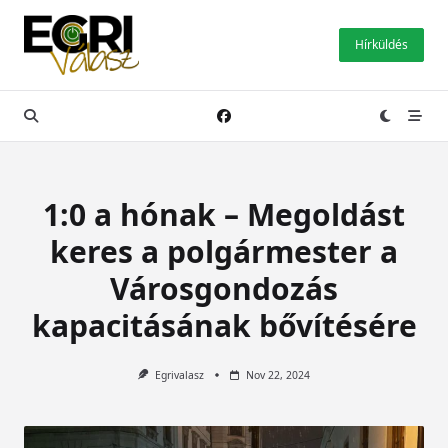
Skip
to
Hírküldés
content
1:0 a hónak – Megoldást
keres a polgármester a
Városgondozás
kapacitásának bővítésére
Egrivalasz
Nov 22, 2024