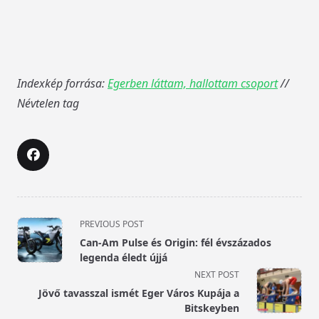
Indexkép forrása:
Egerben láttam, hallottam csoport
//
Névtelen tag
<span
PREVIOUS POST
class="nav-
Can-Am Pulse és Origin: fél évszázados
subtitle
legenda éledt újjá
screen-
NEXT POST
reader-
Jövő tavasszal ismét Eger Város Kupája a
text">Page</span>
Bitskeyben