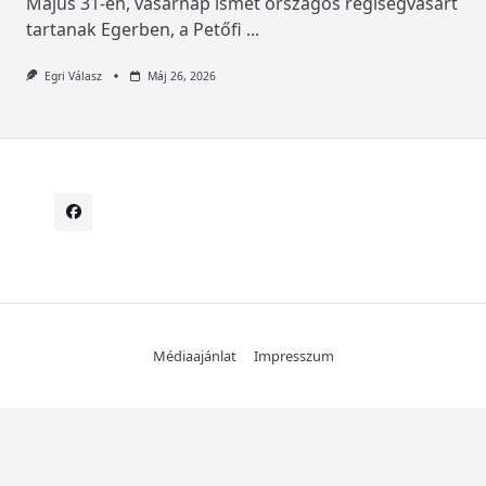
Május 31-én, vasárnap ismét országos régiségvásárt
tartanak Egerben, a Petőfi
...
Egri Válasz
Máj 26, 2026
Médiaajánlat
Impresszum