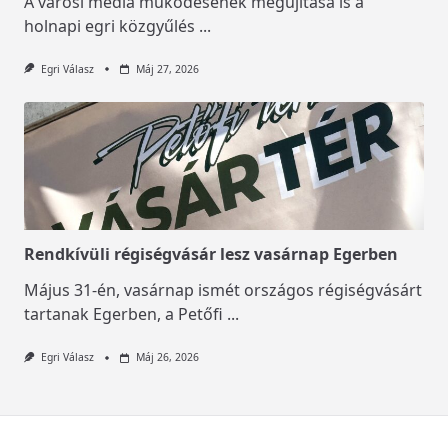
A városi média működésének megújítása is a
holnapi egri közgyűlés
...
Egri Válasz
Máj 27, 2026
Rendkívüli régiségvásár lesz vasárnap Egerben
Május 31-én, vasárnap ismét országos régiségvásárt
tartanak Egerben, a Petőfi
...
Egri Válasz
Máj 26, 2026