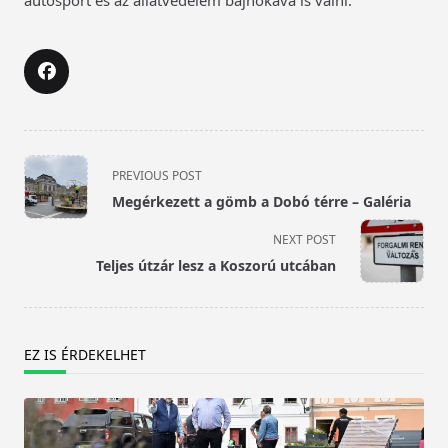
autósport és az állatvédelem bajnokává is válni.
<span
PREVIOUS POST
class="nav-
Megérkezett a gömb a Dobó térre – Galéria
subtitle
screen-
NEXT POST
reader-
Teljes útzár lesz a Koszorú utcában
text">Page</span>
EZ IS ÉRDEKELHET