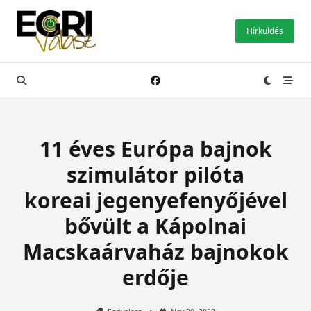
Skip
to
Hírküldés
content
11 éves Európa bajnok
szimulátor pilóta
koreai jegenyefenyőjével
bővült a Kápolnai
Macskaárvaház bajnokok
erdője