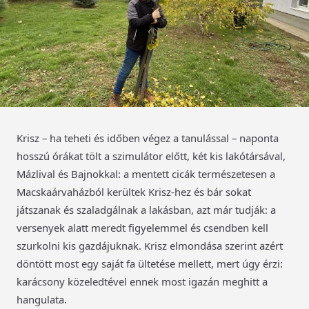
Krisz – ha teheti és időben végez a tanulással – naponta
hosszú órákat tölt a szimulátor előtt, két kis lakótársával,
Mázlival és Bajnokkal: a mentett cicák természetesen a
Macskaárvaházból kerültek Krisz-hez és bár sokat
játszanak és szaladgálnak a lakásban, azt már tudják: a
versenyek alatt meredt figyelemmel és csendben kell
szurkolni kis gazdájuknak. Krisz elmondása szerint azért
döntött most egy saját fa ültetése mellett, mert úgy érzi:
karácsony közeledtével ennek most igazán meghitt a
hangulata.