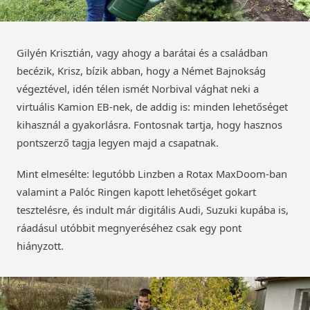
Gilyén Krisztián, vagy ahogy a barátai és a családban
becézik, Krisz, bízik abban, hogy a Német Bajnokság
végeztével, idén télen ismét Norbival vághat neki a
virtuális Kamion EB-nek, de addig is: minden lehetőséget
kihasznál a gyakorlásra. Fontosnak tartja, hogy hasznos
pontszerző tagja legyen majd a csapatnak.
Mint elmesélte: legutóbb Linzben a Rotax MaxDoom-ban
valamint a Palóc Ringen kapott lehetőséget gokart
tesztelésre, és indult már digitális Audi, Suzuki kupába is,
ráadásul utóbbit megnyeréséhez csak egy pont
hiányzott.