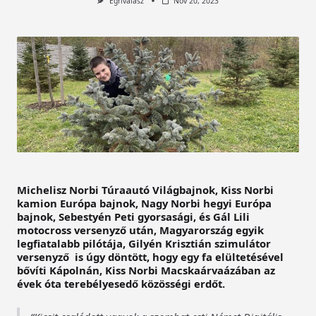
Egrivalasz
Nov 20, 2023
Michelisz Norbi Túraautó Világbajnok, Kiss Norbi
kamion Európa bajnok, Nagy Norbi hegyi Európa
bajnok, Sebestyén Peti gyorsasági, és Gál Lili
motocross versenyző után, Magyarország egyik
legfiatalabb pilótája, Gilyén Krisztián szimulátor
versenyző is úgy döntött, hogy egy fa elültetésével
bővíti Kápolnán, Kiss Norbi Macskaárvaázában az
évek óta terebélyesedő közösségi erdőt.