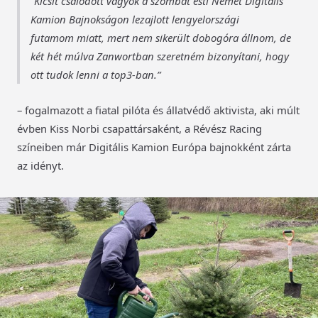
Kicsit csalódott vagyok a szombat esti Német Digitális
Kamion Bajnokságon lezajlott lengyelországi
futamom miatt, mert nem sikerült dobogóra állnom, de
két hét múlva Zanwortban szeretném bizonyítani, hogy
ott tudok lenni a top3-ban.
– fogalmazott a fiatal pilóta és állatvédő aktivista, aki múlt
évben Kiss Norbi csapattársaként, a Révész Racing
színeiben már Digitális Kamion Európa bajnokként zárta
az idényt.