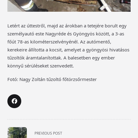
Letért az úttestről, majd az árokban a tetejére borult egy
személyautó este Nagyréde és Gyöngyös között, a 3-as
főút 78-as kilométerszelvényénél. Az autómentő,
kerekeire állította a kocsit, amelyet a gyöngyösi hivatásos
tűzoltók áramtalanítottak. A balesetben egy ember
könnyű sérüléseket szenvedett.
Fotó: Nagy Zoltán tűzoltó főtörzsőrmester
<span
PREVIOUS POST
class="nav-