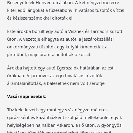
Besenyőtelek Honvéd utcájában. A két négyzetméterre
kiterjedő lángokat a füzesabonyi hivatásos tűzoltók vízzel
és kéziszerszámokkal oltották el.
Este árokba borult egy autó a Visznek és Tarnaörs közötti
úton. A vezetője elhagyta az autót, a jászárokszállási
önkormányzati tűzoltók egy kutyát kimentettek a
járműből, majd áramtalanították a kocsit.
Árokba hajtott egy autó Egerszalók határában az esti
órákban. A járművet az egri hivatásos tűzoltók
áramtalanították, a balesetnek nem volt sérültje.
Vasárnapi esetek:
Tűz keletkezett egy mintegy száz négyzetméteres,
garázsként és kazánházként szolgáló melléképület egyik
helyiségében hajnalban Atkáron, a Fő úton. A gyöngyösi
hivatásos tűzoltók egy gázpalackot kihoztak az égő