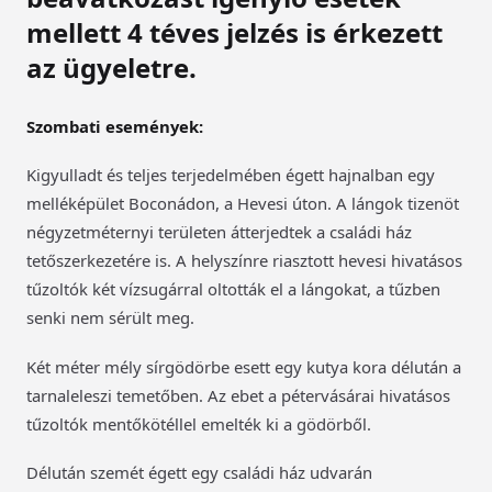
mellett 4 téves jelzés is érkezett
az ügyeletre.
Szombati események:
Kigyulladt és teljes terjedelmében égett hajnalban egy
melléképület Boconádon, a Hevesi úton. A lángok tizenöt
négyzetméternyi területen átterjedtek a családi ház
tetőszerkezetére is. A helyszínre riasztott hevesi hivatásos
tűzoltók két vízsugárral oltották el a lángokat, a tűzben
senki nem sérült meg.
Két méter mély sírgödörbe esett egy kutya kora délután a
tarnaleleszi temetőben. Az ebet a pétervásárai hivatásos
tűzoltók mentőkötéllel emelték ki a gödörből.
Délután szemét égett egy családi ház udvarán