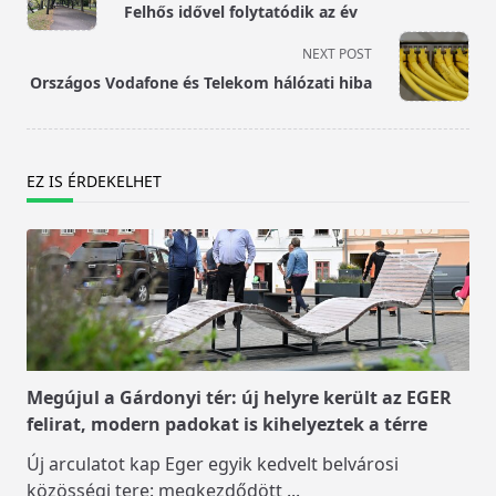
Felhős idővel folytatódik az év
subtitle
screen-
NEXT POST
reader-
Országos Vodafone és Telekom hálózati hiba
text">Page</span>
EZ IS ÉRDEKELHET
Megújul a Gárdonyi tér: új helyre került az EGER
felirat, modern padokat is kihelyeztek a térre
Új arculatot kap Eger egyik kedvelt belvárosi
közösségi tere: megkezdődött
...