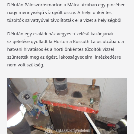
Délután Pálosvörösmarton a Mátra utcában egy pincében
nagy mennyiségű víz gyűlt össze. A helyi önkéntes
tűzoltók szivattyúval távolították el a vizet a helyiségből.
Délután egy családi ház vegyes tüzelésű kazánjának
szigetelése gyulladt ki Horton a Kossuth Lajos utcában. a
hatvani hivatásos és a horti önkéntes tűzoltók vízzel
szüntették meg az égést, lakosságvédelmi intézkedésre
nem volt szükség.