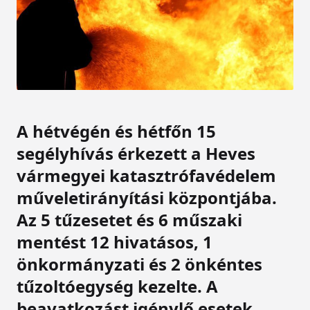
A hétvégén és hétfőn 15
segélyhívás érkezett a Heves
vármegyei katasztrófavédelem
műveletirányítási központjába.
Az 5 tűzesetet és 6 műszaki
mentést 12 hivatásos, 1
önkormányzati és 2 önkéntes
tűzoltóegység kezelte. A
beavatkozást igénylő esetek