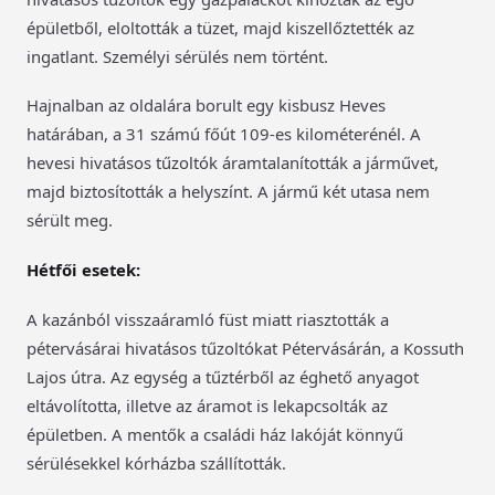
épületből, eloltották a tüzet, majd kiszellőztették az
ingatlant. Személyi sérülés nem történt.
Hajnalban az oldalára borult egy kisbusz Heves
határában, a 31 számú főút 109-es kilométerénél. A
hevesi hivatásos tűzoltók áramtalanították a járművet,
majd biztosították a helyszínt. A jármű két utasa nem
sérült meg.
Hétfői esetek:
A kazánból visszaáramló füst miatt riasztották a
pétervásárai hivatásos tűzoltókat Pétervásárán, a Kossuth
Lajos útra. Az egység a tűztérből az éghető anyagot
eltávolította, illetve az áramot is lekapcsolták az
épületben. A mentők a családi ház lakóját könnyű
sérülésekkel kórházba szállították.