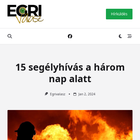
Skip
to
Hírküldés
content
15 segélyhívás a három
nap alatt
Egrivalasz
Jan 2, 2024