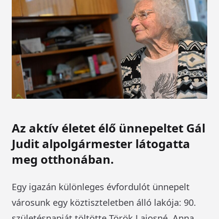
Az aktív életet élő ünnepeltet Gál
Judit alpolgármester látogatta
meg otthonában.
Egy igazán különleges évfordulót ünnepelt
városunk egy köztiszteletben álló lakója: 90.
születésnapját töltötte Török Lajosné, Anna