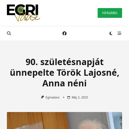
Skip
to
Hírküldés
content
90. születésnapját
ünnepelte Török Lajosné,
Anna néni
Egrivalasz
Máj 2, 2025