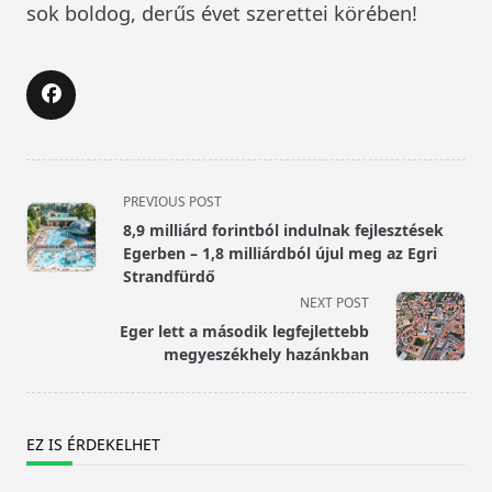
sok boldog, derűs évet szerettei körében!
<span
PREVIOUS POST
class="nav-
8,9 milliárd forintból indulnak fejlesztések
subtitle
Egerben – 1,8 milliárdból újul meg az Egri
screen-
Strandfürdő
reader-
NEXT POST
text">Page</span>
Eger lett a második legfejlettebb
megyeszékhely hazánkban
EZ IS ÉRDEKELHET