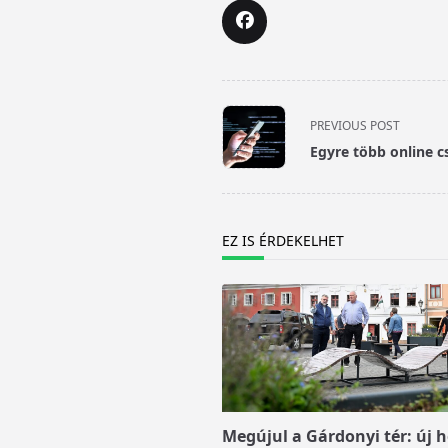
<span
PREVIOUS POST
class="nav-
Egyre több online 
subtitle
screen-
reader-
text">Page</span>
EZ IS ÉRDEKELHET
Megújul a Gárdonyi tér: új h