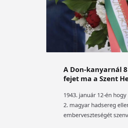
A Don-kanyarnál 81
fejet ma a Szent H
1943. január 12-én hogy
2. magyar hadsereg ell
emberveszteségét szenve