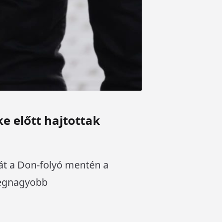
e előtt hajtottak
át a Don-folyó mentén a
legnagyobb