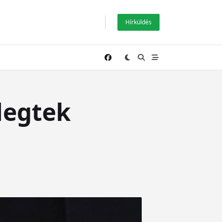
Hírküldés
elegtek