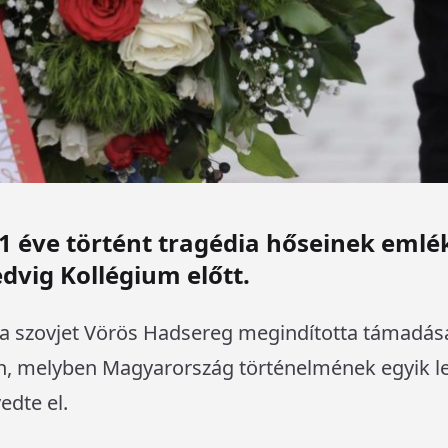
 éve történt tragédia hőseinek emlék
edvig Kollégium előtt.
 a szovjet Vörös Hadsereg megindította támadás
en, melyben Magyarország történelmének egyik 
dte el.