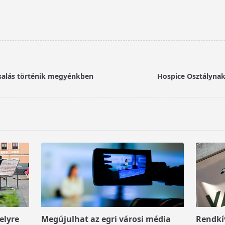
csalás történik megyénkben
Hospice Osztálynak
elyre
Megújulhat az egri városi média
Rendkív