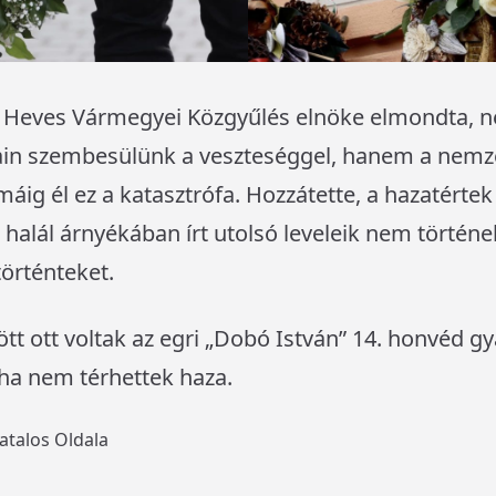
 a Heves Vármegyei Közgyűlés elnöke elmondta, 
in szembesülünk a veszteséggel, hanem a nemze
áig él ez a katasztrófa. Hozzátette, a hazatértek 
s halál árnyékában írt utolsó leveleik nem tört
örténteket.
 ott voltak az egri „Dobó István” 14. honvéd gy
ha nem térhettek haza.
vatalos Oldala