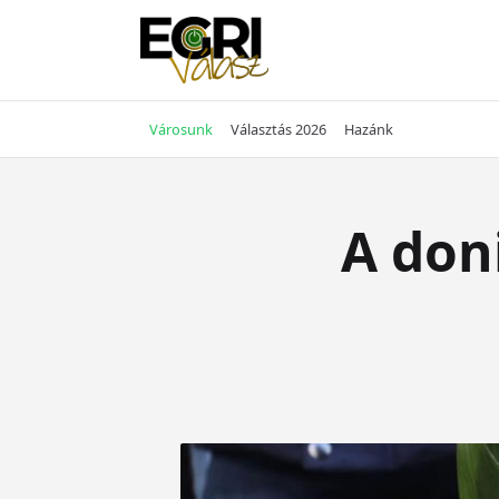
Skip
to
content
Városunk
Választás 2026
Hazánk
A doni