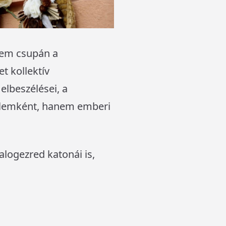
nem csupán a
t kollektív
elbeszélései, a
énelemként, hanem emberi
alogezred katonái is,