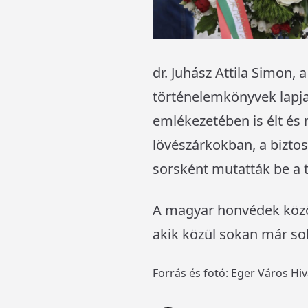
dr.
Juhász Attila Simon,
történelemkönyvek lapja
emlékezetében is élt és m
lövészárkokban, a bizto
sorsként mutatták be a t
A magyar honvédek között
akik közül sokan már so
Forrás és fotó: Eger Város Hi